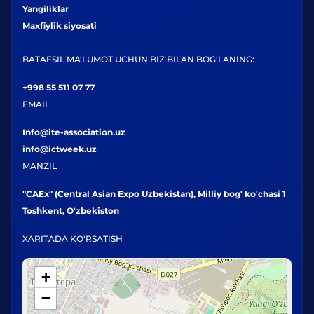
Yangiliklar
Maxfiylik siyosati
BATAFSIL MA'LUMOT UCHUN BIZ BILAN BOG'LANING:
+998 55 511 07 77
EMAIL
Info@ite-association.uz
info@ictweek.uz
MANZIL
"CAEx" (Central Asian Expo Uzbekistan), Milliy bog' ko'chasi 1
Toshkent, O'zbekiston
XARITADA KO'RSATISH
+
−