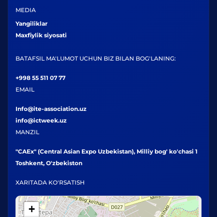
MEDIA
Yangiliklar
Maxfiylik siyosati
BATAFSIL MA'LUMOT UCHUN BIZ BILAN BOG'LANING:
+998 55 511 07 77
EMAIL
Info@ite-association.uz
info@ictweek.uz
MANZIL
"CAEx" (Central Asian Expo Uzbekistan), Milliy bog' ko'chasi 1
Toshkent, O'zbekiston
XARITADA KO'RSATISH
+