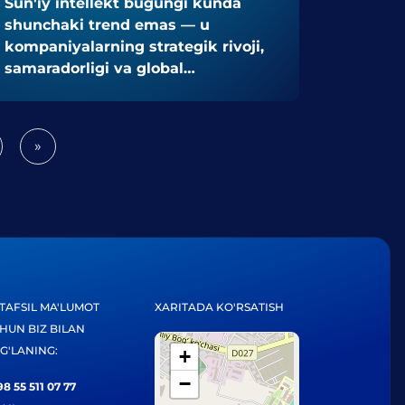
Sun'iy intellekt bugungi kunda
shunchaki trend emas — u
kompaniyalarning strategik rivoji,
samaradorligi va global
raqobatbardoshligini belgilovchi
asosiy omilga aylandi.
»
Next
TAFSIL MA'LUMOT
XARITADA KO'RSATISH
HUN BIZ BILAN
G'LANING:
+
−
8 55 511 07 77