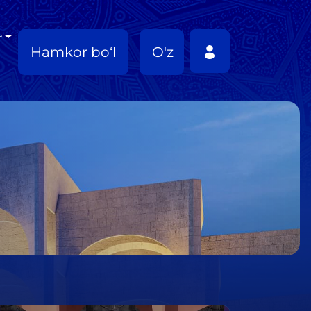
r
Hamkor bo‘l
O'z