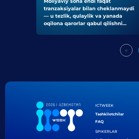
Moliyaviy soha endi faqat
tranzaksiyalar bilan cheklanmaydi
— u tezlik, qulaylik va yanada
oqilona qarorlar qabul qilishni
anglatadi.
«
Prev
ICTWEEK
Tashkilotchilar
FAQ
SPIKERLAR