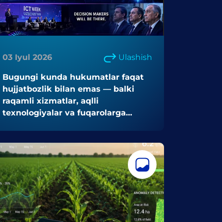
03 Iyul 2026
Ulashish
Bugungi kunda hukumatlar faqat
hujjatbozlik bilan emas — balki
raqamli xizmatlar, aqlli
texnologiyalar va fuqarolarga
yo‘naltirilgan innovatsiyalar orqali
faoliyat yuritmoqda.