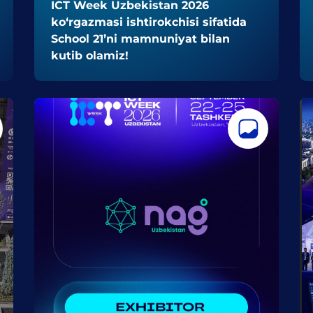
ICT Week Uzbekistan 2026
ko‘rgazmasi ishtirokchisi sifatida
School 21’ni mamnuniyat bilan
kutib olamiz!