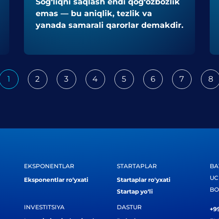
Sog‘liqni saqlash endi qog‘ozbozlik
emas — bu aniqlik, tezlik va
yanada samarali qarorlar demakdir.
1
2
3
4
5
6
7
8
ious
EKSPONENTLAR
STARTAPLAR
BA
UC
Eksponentlar ro‘yxati
Startaplar ro'yxati
BO
Startap yo‘li
INVESTITSIYA
DASTUR
+99