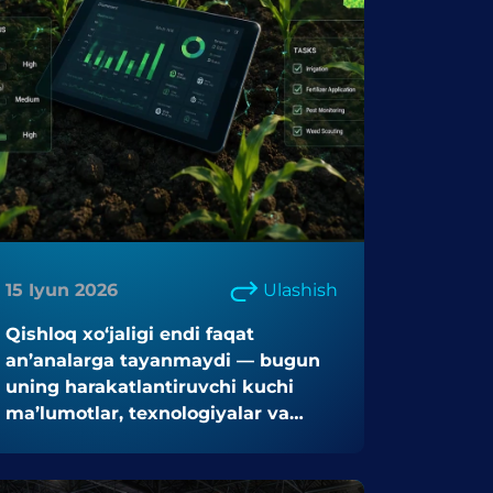
15 Iyun 2026
Ulashish
Qishloq xo‘jaligi endi faqat
an’analarga tayanmaydi — bugun
uning harakatlantiruvchi kuchi
ma’lumotlar, texnologiyalar va
innovatsiyalardir.