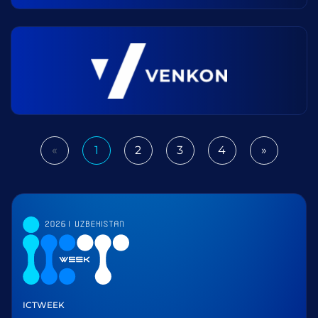
«
1
2
3
4
»
Previous
Next
ICTWEEK