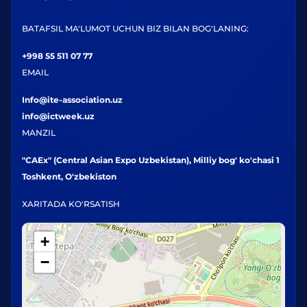
BATAFSIL MA'LUMOT UCHUN BIZ BILAN BOG'LANING:
+998 55 511 07 77
EMAIL
Info@ite-association.uz
info@ictweek.uz
MANZIL
"CAEx" (Central Asian Expo Uzbekistan), Milliy bog' ko'chasi 1
Toshkent, O'zbekiston
XARITADA KO'RSATISH
+
−