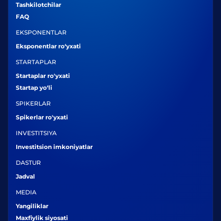
Tashkilotchilar
FAQ
EKSPONENTLAR
Eksponentlar ro‘yxati
STARTAPLAR
Startaplar ro'yxati
Startap yo‘li
SPIKERLAR
Spikerlar ro'yxati
INVESTITSIYA
Investitsion imkoniyatlar
DASTUR
Jadval
MEDIA
Yangiliklar
Maxfiylik siyosati