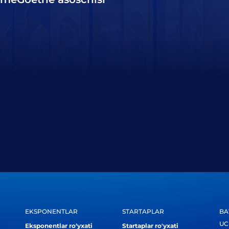
EKSPONENTLAR
STARTAPLAR
BA
UC
Eksponentlar ro‘yxati
Startaplar ro'yxati