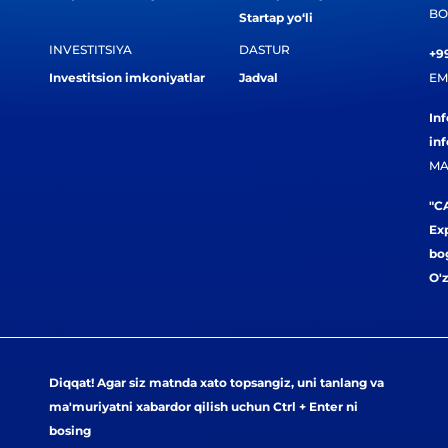
BO
Startap yo‘li
INVESTITSIYA
DASTUR
+99
Investitsion imkoniyatlar
Jadval
EM
In
in
MA
"CA
Exp
bog
O'
Diqqat! Agar siz matnda xato topsangiz, uni tanlang va
ma'muriyatni xabardor qilish uchun Ctrl + Enter ni
bosing