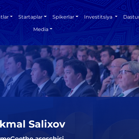
tlar
Startaplar
Spikerlar
Investitsiya
Dastu
Media
kmal Salixov
meGoethe asoschisi