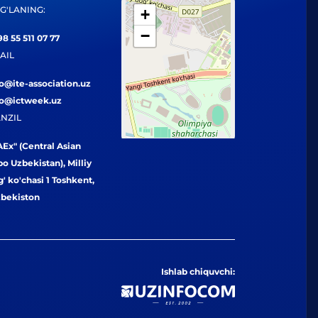
G'LANING:
+
−
8 55 511 07 77
AIL
fo@ite-association.uz
fo@ictweek.uz
NZIL
Ex" (Central Asian
o Uzbekistan), Milliy
' ko'chasi 1 Toshkent,
zbekiston
Ishlab chiquvchi: