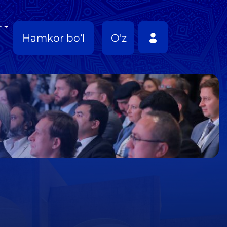
r
Hamkor bo‘l
O'z