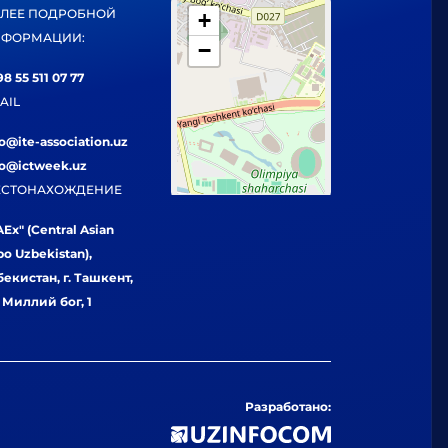
ЛЕЕ ПОДРОБНОЙ
+
ФОРМАЦИИ:
−
8 55 511 07 77
AIL
fo@ite-association.uz
fo@ictweek.uz
СТОНАХОЖДЕНИЕ
Ex" (Central Asian
po Uzbekistan),
бекистан, г. Ташкент,
. Миллий бог, 1
Разработано: