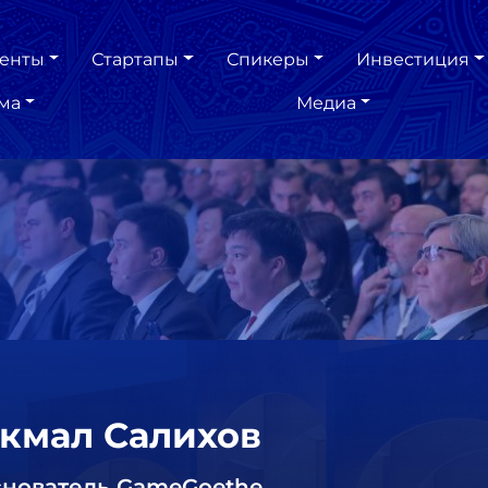
енты
Стартапы
Спикеры
Инвестиция
ма
Медиа
кмал Салихов
нователь GameGoethe