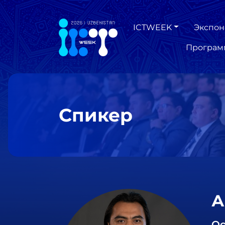
ICTWEEK
Экспон
Програм
Спикер
А
Ос