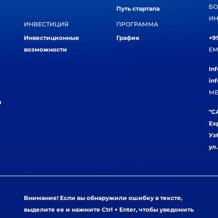
БО
Путь стартапа
ИН
ИНВЕСТИЦИЯ
ПРОГРАММА
Инвестиционные
График
+99
возможности
EM
In
in
МЕ
и
"CA
Ex
Уз
ул
Внимание! Если вы обнаружили ошибку в тексте,
выделите ее и нажмите Ctrl + Enter, чтобы уведомить