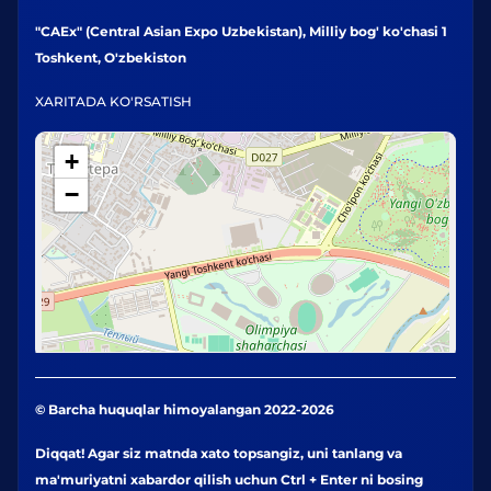
"CAEx" (Central Asian Expo Uzbekistan), Milliy bog' ko'chasi 1
Toshkent, O'zbekiston
XARITADA KO'RSATISH
+
−
© Barcha huquqlar himoyalangan 2022-2026
Diqqat! Agar siz matnda xato topsangiz, uni tanlang va
ma'muriyatni xabardor qilish uchun Ctrl + Enter ni bosing