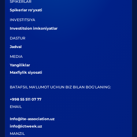
SPIKERLAR
Spikerlar ro'yxati
INVESTITSIYA
Investitsion imkoniyatlar
DASTUR
Jadval
MEDIA
Yangiliklar
Maxfiylik siyosati
BATAFSIL MA'LUMOT UCHUN BIZ BILAN BOG'LANING:
+998 55 511 07 77
EMAIL
Info@ite-association.uz
info@ictweek.uz
MANZIL