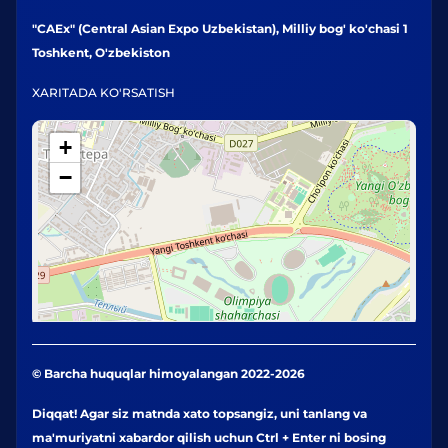
"CAEx" (Central Asian Expo Uzbekistan), Milliy bog' ko'chasi 1
Toshkent, O'zbekiston
XARITADA KO'RSATISH
+
−
© Barcha huquqlar himoyalangan 2022-2026
Diqqat! Agar siz matnda xato topsangiz, uni tanlang va
ma'muriyatni xabardor qilish uchun Ctrl + Enter ni bosing