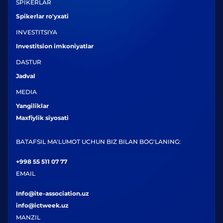
SPIKERLAR
Spikerlar ro'yxati
INVESTITSIYA
Investitsion imkoniyatlar
DASTUR
Jadval
MEDIA
Yangiliklar
Maxfiylik siyosati
BATAFSIL MA'LUMOT UCHUN BIZ BILAN BOG'LANING:
+998 55 511 07 77
EMAIL
Info@ite-association.uz
info@ictweek.uz
MANZIL