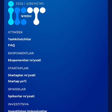
ICTWEEK
Tashkilotchilar
FAQ
EKSPONENTLAR
Eksponentlar ro‘yxati
STARTAPLAR
Startaplar ro'yxati
Startap yo‘li
SPIKERLAR
Spikerlar ro'yxati
INVESTITSIYA
Investitsion imkoniyatlar