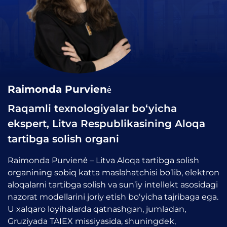
Raimonda Purvienė
Raqamli texnologiyalar bo‘yicha
ekspert, Litva Respublikasining Aloqa
tartibga solish organi
Raimonda Purvienė – Litva Aloqa tartibga solish
organining sobiq katta maslahatchisi bo‘lib, elektron
aloqalarni tartibga solish va sun’iy intellekt asosidagi
nazorat modellarini joriy etish bo‘yicha tajribaga ega.
U xalqaro loyihalarda qatnashgan, jumladan,
Gruziyada TAIEX missiyasida, shuningdek,