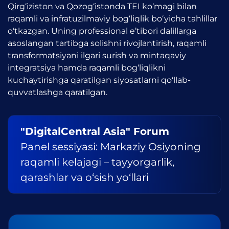
Qirg‘iziston va Qozog‘istonda TEI ko‘magi bilan
raqamli va infratuzilmaviy bog‘liqlik bo‘yicha tahlillar
o‘tkazgan. Uning professional e’tibori dalillarga
asoslangan tartibga solishni rivojlantirish, raqamli
transformatsiyani ilgari surish va mintaqaviy
integratsiya hamda raqamli bog‘liqlikni
kuchaytirishga qaratilgan siyosatlarni qo‘llab-
quvvatlashga qaratilgan.
"DigitalCentral Asia" Forum
Panel sessiyasi: Markaziy Osiyoning
raqamli kelajagi – tayyorgarlik,
qarashlar va o‘sish yo‘llari