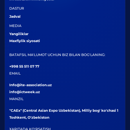
DASTUR
Jadval
MEDIA
Yangiliklar
Maxfiylik siyosati
BATAFSIL MA'LUMOT UCHUN BIZ BILAN BOG'LANING:
+998 55 511 07 77
EMAIL
Info@ite-association.uz
info@ictweek.uz
MANZIL
"CAEx" (Central Asian Expo Uzbekistan), Milliy bog' ko'chasi 1
Toshkent, O'zbekiston
XARITADA KO'RSATISH