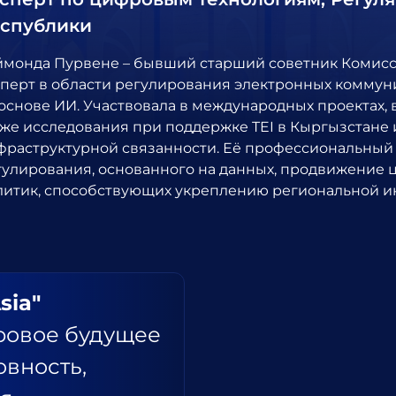
спублики
ймонда Пурвене – бывший старший советник Комисс
сперт в области регулирования электронных коммун
основе ИИ. Участвовала в международных проектах, 
кже исследования при поддержке TEI в Кыргызстане 
фраструктурной связанности. Её профессиональный 
гулирования, основанного на данных, продвижение
литик, способствующих укреплению региональной и
sia"
ровое будущее
овность,