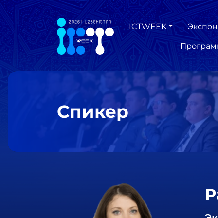
ICTWEEK
Экспон
Програм
Спикер
Р
Эк