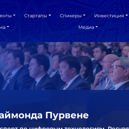
енты
Стартапы
Спикеры
Инвестиция
ма
Медиа
аймонда Пурвене
сперт по цифровым технологиям, Регуля