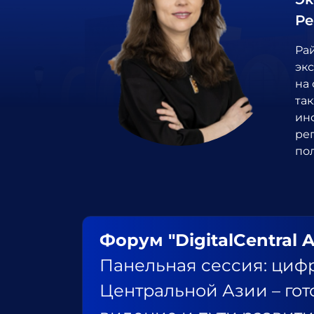
Ре
Ра
эк
на 
та
ин
ре
по
Форум "DigitalCentral A
Панельная сессия: циф
Центральной Азии – гот