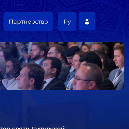
Партнерство
Ру
тор связи Литовской