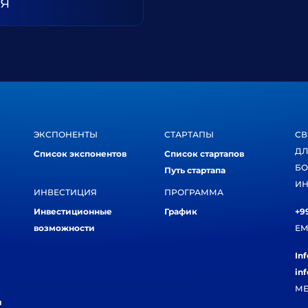
ия
ЭКСПОНЕНТЫ
СТАРТАПЫ
СВ
ДЛ
Список экспонентов
Список стартапов
БО
Путь стартапа
ИН
ИНВЕСТИЦИЯ
ПРОГРАММА
Инвестиционные
График
+99
возможности
EM
In
in
МЕ
и