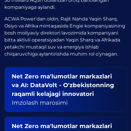
30 milliard AQSh dollaridan ortiq baholangan
kompaniyaga aylandi.
ACWA Power’dan oldin, Rajit Nanda Yaqin Sharq,
Osiyo va Afrika mintaqasida Engie kompaniyasining
bosh moliyaviy direktori lavozimida kompaniyani
bitta aktivli operatsiyadan Yaqin Sharq va Afrikada
yetakchi mustaqil suv va energiya ishlab
chiqaruvchiga aylantirishda muhim rol o'ynagan.
Net Zero ma'lumotlar markazlari
va AI: DataVolt - O'zbekistonning
raqamli kelajagi innovatori
Imzolash marosimi
Net Zero ma'lumotlar markazlari