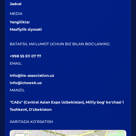
Jadval
MEDIA
Yangiliklar
Maxfiylik siyosati
BATAFSIL MA'LUMOT UCHUN BIZ BILAN BOG'LANING:
+998 55 511 07 77
EMAIL
Info@ite-association.uz
info@ictweek.uz
MANZIL
"CAEx" (Central Asian Expo Uzbekistan), Milliy bog' ko'chasi 1
Toshkent, O'zbekiston
XARITADA KO'RSATISH