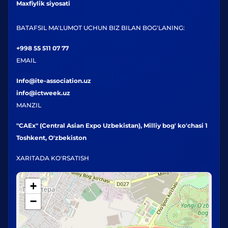
Maxfiylik siyosati
BATAFSIL MA'LUMOT UCHUN BIZ BILAN BOG'LANING:
+998 55 511 07 77
EMAIL
Info@ite-association.uz
info@ictweek.uz
MANZIL
"CAEx" (Central Asian Expo Uzbekistan), Milliy bog' ko'chasi 1
Toshkent, O'zbekiston
XARITADA KO'RSATISH
+
−