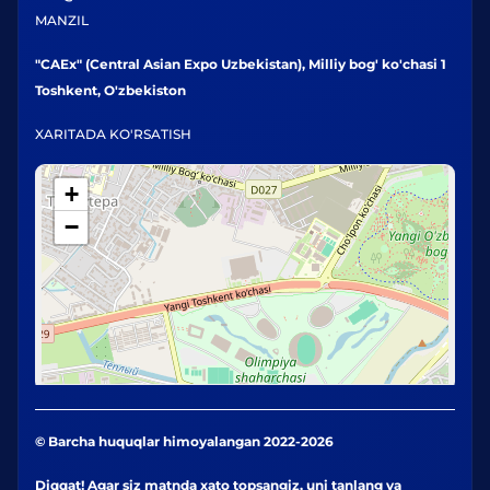
MANZIL
"CAEx" (Central Asian Expo Uzbekistan), Milliy bog' ko'chasi 1
Toshkent, O'zbekiston
XARITADA KO'RSATISH
+
−
© Barcha huquqlar himoyalangan 2022-2026
Diqqat! Agar siz matnda xato topsangiz, uni tanlang va