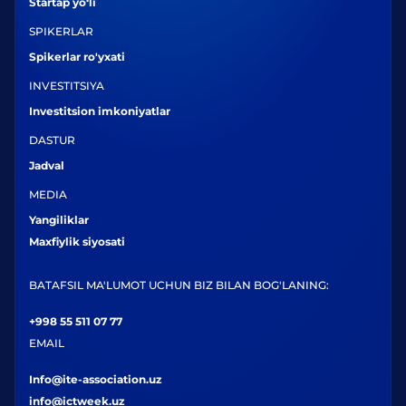
Startap yo‘li
SPIKERLAR
Spikerlar ro'yxati
INVESTITSIYA
Investitsion imkoniyatlar
DASTUR
Jadval
MEDIA
Yangiliklar
Maxfiylik siyosati
BATAFSIL MA'LUMOT UCHUN BIZ BILAN BOG'LANING:
+998 55 511 07 77
EMAIL
Info@ite-association.uz
info@ictweek.uz