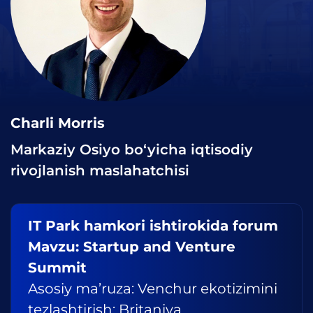
Charli Morris
Markaziy Osiyo bo‘yicha iqtisodiy
rivojlanish maslahatchisi
IT Park hamkori ishtirokida forum
Mavzu: Startup and Venture
Summit
Asosiy ma’ruza: Venchur ekotizimini
tezlashtirish: Britaniya