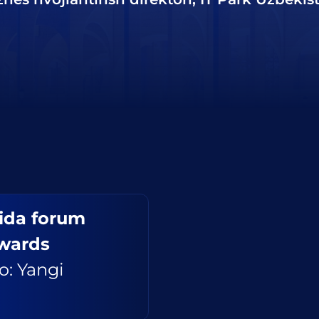
kida forum
Awards
o: Yangi