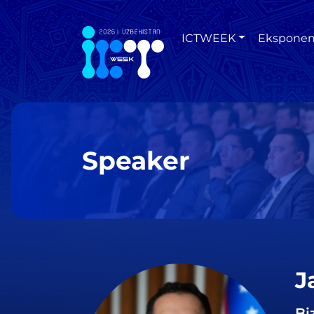
ICTWEEK
Eksponen
Speaker
J
Bi