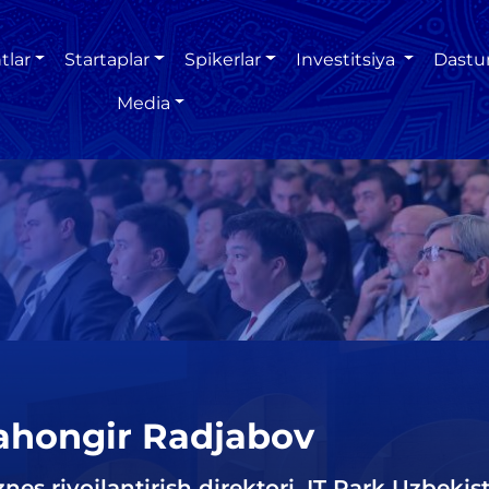
tlar
Startaplar
Spikerlar
Investitsiya
Dastu
Media
ahongir Radjabov
znes rivojlantirish direktori, IT Park Uzbekis