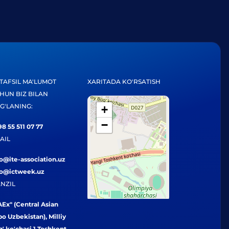
TAFSIL MA'LUMOT
XARITADA KO'RSATISH
HUN BIZ BILAN
G'LANING:
+
−
8 55 511 07 77
AIL
fo@ite-association.uz
fo@ictweek.uz
NZIL
Ex" (Central Asian
o Uzbekistan), Milliy
' ko'chasi 1 Toshkent,