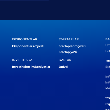
EKSPONENTLAR
STARTAPLAR
BA
UC
Eksponentlar ro‘yxati
Startaplar ro'yxati
BO
Startap yo‘li
INVESTITSIYA
DASTUR
+99
Investitsion imkoniyatlar
Jadval
EM
In
in
MA
"CA
Exp
bog