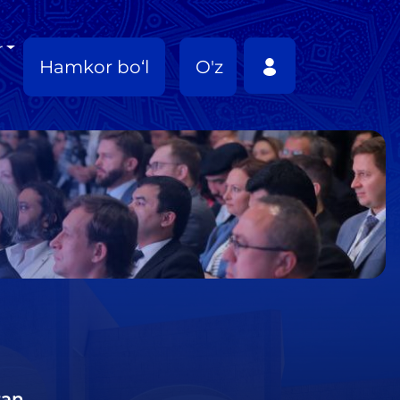
r
Hamkor bo‘l
O'z
tan