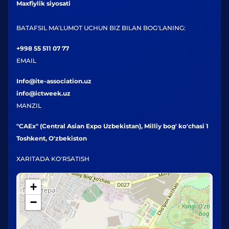
Maxfiylik siyosati
BATAFSIL MA'LUMOT UCHUN BIZ BILAN BOG'LANING:
+998 55 511 07 77
EMAIL
Info@ite-association.uz
info@ictweek.uz
MANZIL
"CAEx" (Central Asian Expo Uzbekistan), Milliy bog' ko'chasi 1
Toshkent, O'zbekiston
XARITADA KO'RSATISH
+
−