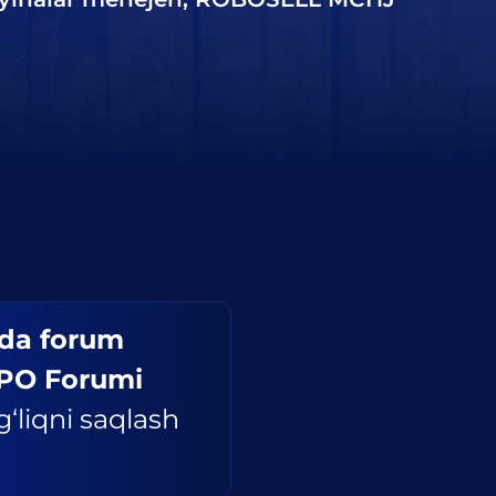
ida forum
BPO Forumi
‘liqni saqlash