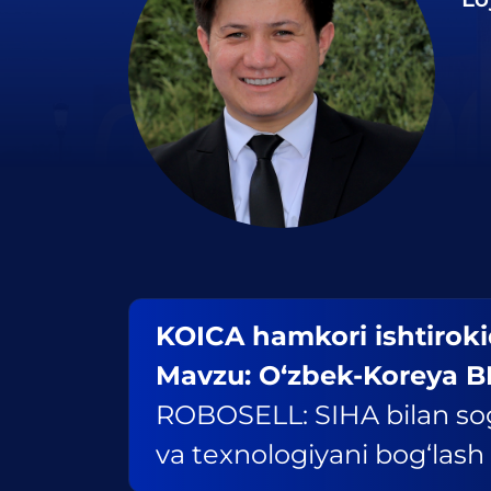
KOICA hamkori ishtirok
Mavzu: O‘zbek-Koreya 
ROBOSELL: SIHA bilan sog
va texnologiyani bog‘lash