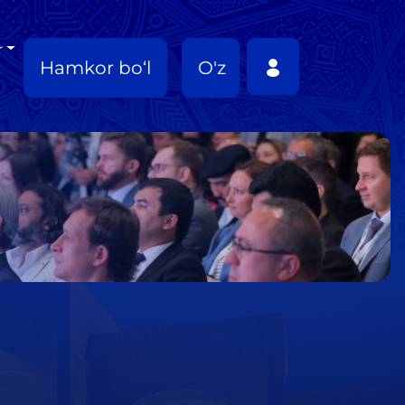
r
Hamkor bo‘l
O'z