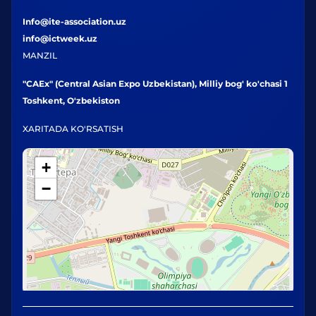
Info@ite-association.uz
info@ictweek.uz
MANZIL
"CAEx" (Central Asian Expo Uzbekistan), Milliy bog' ko'chasi 1
Toshkent, O'zbekiston
XARITADA KO'RSATISH
+
−