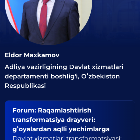
Eldor Maxkamov
Adliya vazirligining Davlat xizmatlari
departamenti boshlig'i, Oʻzbekiston
Respublikasi
Forum: Raqamlashtirish
transformatsiya drayveri:
gʻoyalardan aqlli yechimlarga
Davlat xizmatlari transformatsiyasi: