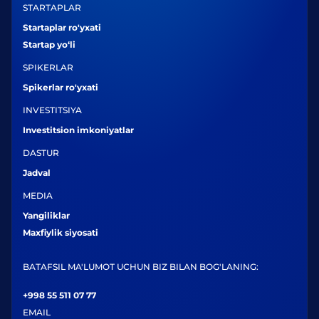
STARTAPLAR
Startaplar ro'yxati
Startap yo‘li
SPIKERLAR
Spikerlar ro'yxati
INVESTITSIYA
Investitsion imkoniyatlar
DASTUR
Jadval
MEDIA
Yangiliklar
Maxfiylik siyosati
BATAFSIL MA'LUMOT UCHUN BIZ BILAN BOG'LANING:
+998 55 511 07 77
EMAIL