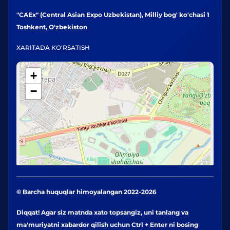
"CAEx" (Central Asian Expo Uzbekistan), Milliy bog' ko'chasi 1
Toshkent, O'zbekiston
XARITADA KO'RSATISH
+
−
© Barcha huquqlar himoyalangan 2022-2026
Diqqat! Agar siz matnda xato topsangiz, uni tanlang va
ma'muriyatni xabardor qilish uchun Ctrl + Enter ni bosing