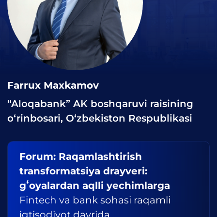
Farrux Maxkamov
“Aloqabank” AK boshqaruvi raisining
o‘rinbosari, O‘zbekiston Respublikasi
Forum: Raqamlashtirish
transformatsiya drayveri:
gʻoyalardan aqlli yechimlarga
Fintech va bank sohasi raqamli
iqtisodiyot davrida