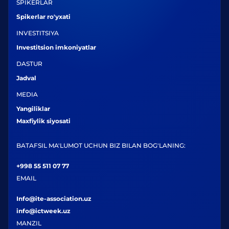
SPIKERLAR
Spikerlar ro'yxati
INVESTITSIYA
Investitsion imkoniyatlar
DASTUR
Jadval
MEDIA
Yangiliklar
Maxfiylik siyosati
BATAFSIL MA'LUMOT UCHUN BIZ BILAN BOG'LANING:
+998 55 511 07 77
EMAIL
Info@ite-association.uz
info@ictweek.uz
MANZIL