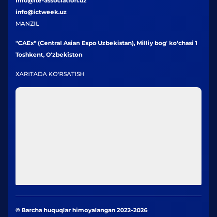
Info@ite-association.uz
info@ictweek.uz
MANZIL
"CAEx" (Central Asian Expo Uzbekistan), Milliy bog' ko'chasi 1
Toshkent, O'zbekiston
XARITADA KO'RSATISH
© Barcha huquqlar himoyalangan 2022-2026