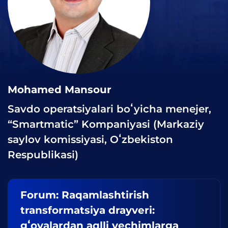
Mohamed Mansour
Savdo operatsiyalari boʻyicha menejer,
“Smartmatic” Kompaniyasi (Markaziy
saylov komissiyasi, Oʻzbekiston
Respublikasi)
Forum: Raqamlashtirish
transformatsiya drayveri:
gʻoyalardan aqlli yechimlarga