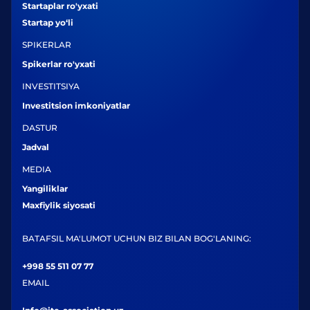
Startaplar ro'yxati
Startap yo‘li
SPIKERLAR
Spikerlar ro'yxati
INVESTITSIYA
Investitsion imkoniyatlar
DASTUR
Jadval
MEDIA
Yangiliklar
Maxfiylik siyosati
BATAFSIL MA'LUMOT UCHUN BIZ BILAN BOG'LANING:
+998 55 511 07 77
EMAIL