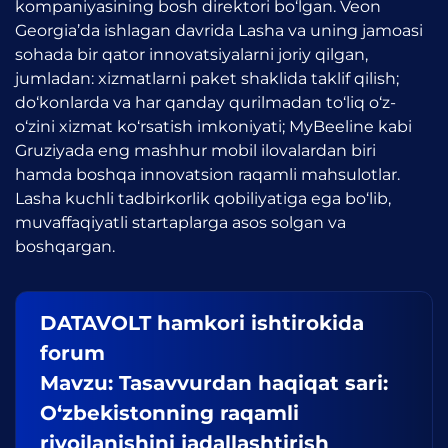
kompaniyasining bosh direktori bo‘lgan. Veon
Georgia’da ishlagan davrida Lasha va uning jamoasi
sohada bir qator innovatsiyalarni joriy qilgan,
jumladan: xizmatlarni paket shaklida taklif qilish;
do‘konlarda va har qanday qurilmadan to‘liq o‘z-
o‘zini xizmat ko‘rsatish imkoniyati; MyBeeline kabi
Gruziyada eng mashhur mobil ilovalardan biri
hamda boshqa innovatsion raqamli mahsulotlar.
Lasha kuchli tadbirkorlik qobiliyatiga ega bo‘lib,
muvaffaqiyatli startaplarga asos solgan va
boshqargan.
DATAVOLT hamkori ishtirokida
forum
Mavzu: Tasavvurdan haqiqat sari:
O‘zbekistonning raqamli
rivojlanishini jadallashtirish