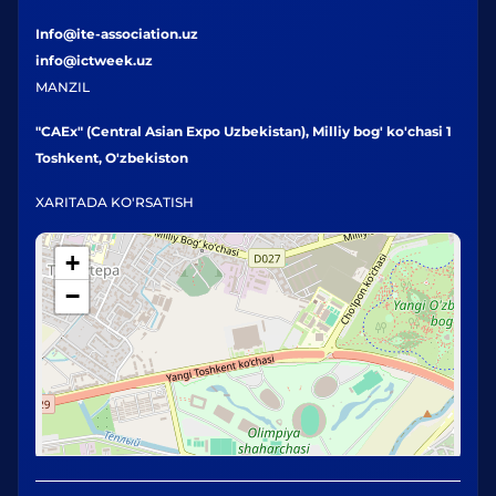
Info@ite-association.uz
info@ictweek.uz
MANZIL
"CAEx" (Central Asian Expo Uzbekistan), Milliy bog' ko'chasi 1
Toshkent, O'zbekiston
XARITADA KO'RSATISH
+
−