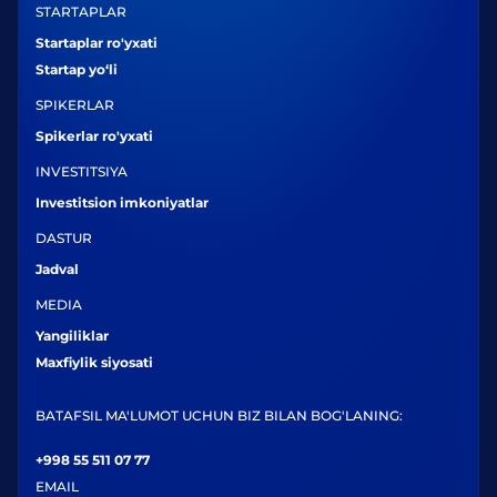
STARTAPLAR
Startaplar ro'yxati
Startap yo‘li
SPIKERLAR
Spikerlar ro'yxati
INVESTITSIYA
Investitsion imkoniyatlar
DASTUR
Jadval
MEDIA
Yangiliklar
Maxfiylik siyosati
BATAFSIL MA'LUMOT UCHUN BIZ BILAN BOG'LANING:
+998 55 511 07 77
EMAIL