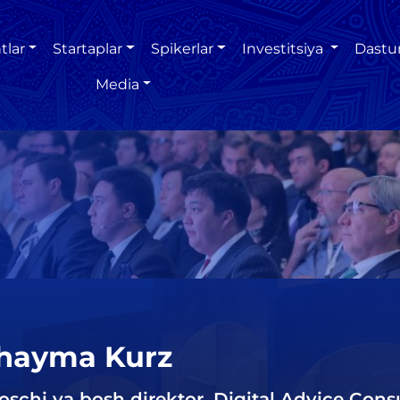
tlar
Startaplar
Spikerlar
Investitsiya
Dastu
Media
hayma Kurz
oschi va bosh direktor, Digital Advice Cons