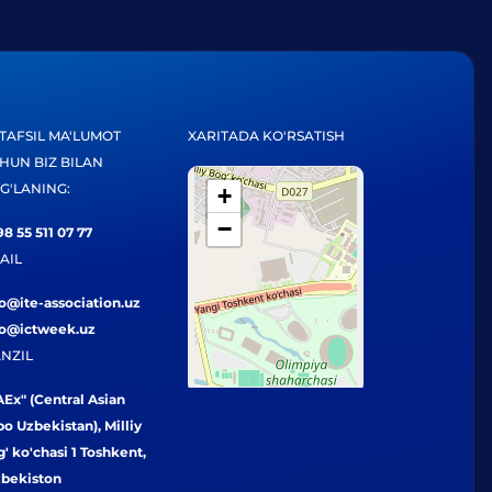
TAFSIL MA'LUMOT
XARITADA KO'RSATISH
HUN BIZ BILAN
G'LANING:
+
−
8 55 511 07 77
AIL
fo@ite-association.uz
fo@ictweek.uz
NZIL
Ex" (Central Asian
o Uzbekistan), Milliy
' ko'chasi 1 Toshkent,
zbekiston