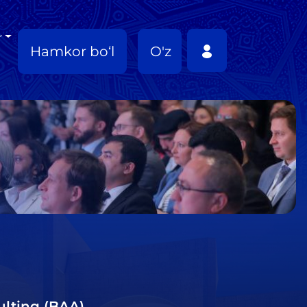
r
Hamkor bo‘l
O'z
ulting (BAA)