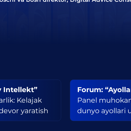
 Intellekt”
Forum: “Ayollar
rlik: Kelajak
Panel muhokama
evor yaratish
dunyo ayollari 