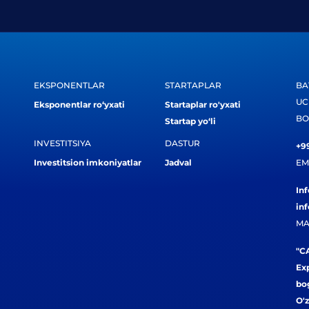
EKSPONENTLAR
STARTAPLAR
BA
UC
Eksponentlar ro‘yxati
Startaplar ro'yxati
BO
Startap yo‘li
INVESTITSIYA
DASTUR
+99
Investitsion imkoniyatlar
Jadval
EM
In
in
MA
"CA
Exp
bog
O'