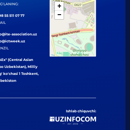
G'LANING:
+
−
8 55 511 07 77
AIL
fo@ite-association.uz
fo@ictweek.uz
NZIL
Ex" (Central Asian
o Uzbekistan), Milliy
' ko'chasi 1 Toshkent,
zbekiston
Ishlab chiquvchi: