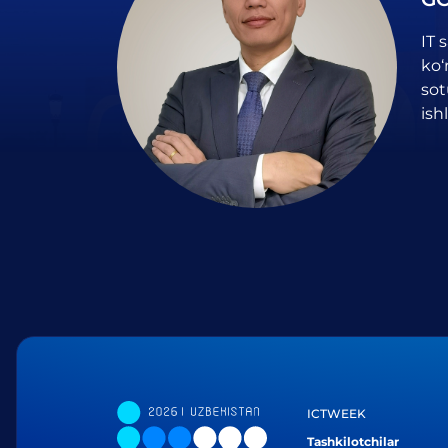
IT 
ko‘
sot
ish
ICTWEEK
Tashkilotchilar