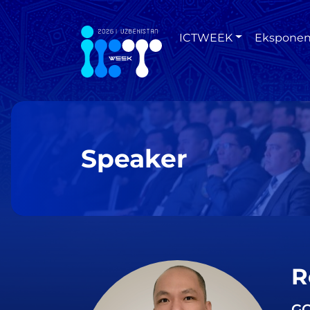
ICTWEEK
Eksponen
Speaker
R
GC