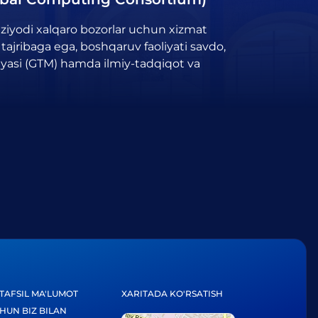
n ziyodi xalqaro bozorlar uchun xizmat
tajribaga ega, boshqaruv faoliyati savdo,
giyasi (GTM) hamda ilmiy-tadqiqot va
TAFSIL MA'LUMOT
XARITADA KO'RSATISH
HUN BIZ BILAN