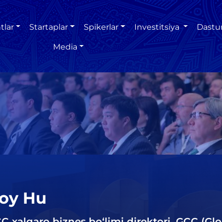
tlar
Startaplar
Spikerlar
Investitsiya
Dastu
Media
oy Hu
C xalqaro biznes bo‘limi direktori, GCC (G