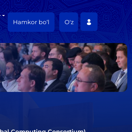
r
Hamkor bo‘l
O'z
lobal Computing Consortium)