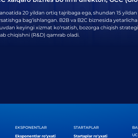
sanoatida 20 yildan ortiq tajribaga ega, shundan 15 yilda
rsatishga bag‘ishlangan. B2B va B2C biznesida yetarlicha 
uvdan keyingi xizmat ko‘rsatish, bozorga chiqish strate
lab chiqishni (R&D) qamrab oladi.
EKSPONENTLAR
STARTAPLAR
BA
UC
Eksponentlar ro‘yxati
Startaplar ro'yxati