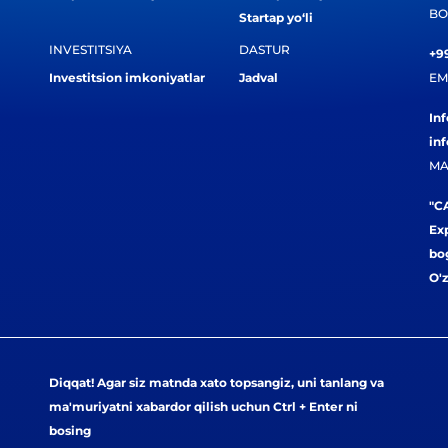
BO
Startap yo‘li
INVESTITSIYA
DASTUR
+99
Investitsion imkoniyatlar
Jadval
EM
In
in
MA
"CA
Exp
bog
O'
Diqqat! Agar siz matnda xato topsangiz, uni tanlang va
ma'muriyatni xabardor qilish uchun Ctrl + Enter ni
bosing