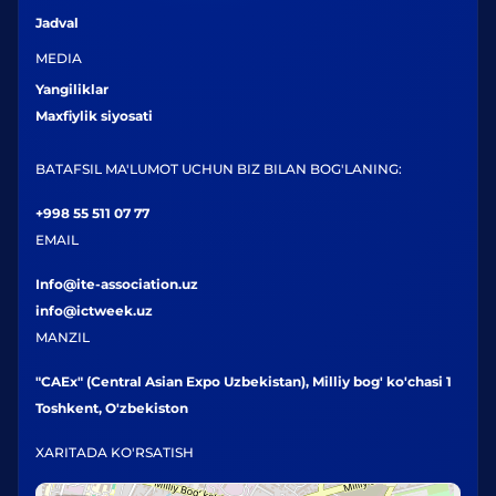
Jadval
MEDIA
Yangiliklar
Maxfiylik siyosati
BATAFSIL MA'LUMOT UCHUN BIZ BILAN BOG'LANING:
+998 55 511 07 77
EMAIL
Info@ite-association.uz
info@ictweek.uz
MANZIL
"CAEx" (Central Asian Expo Uzbekistan), Milliy bog' ko'chasi 1
Toshkent, O'zbekiston
XARITADA KO'RSATISH