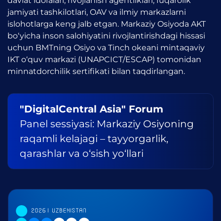
davlat idoralari, rivojlanish agentliklari, fuqarolik
jamiyati tashkilotlari, OAV va ilmiy markazlarni
islohotlarga keng jalb etgan. Markaziy Osiyoda AKT
bo‘yicha inson salohiyatini rivojlantirishdagi hissasi
uchun BMTning Osiyo va Tinch okeani mintaqaviy
IKT o‘quv markazi (UNAPCICT/ESCAP) tomonidan
minnatdorchilik sertifikati bilan taqdirlangan.
"DigitalCentral Asia" Forum
Panel sessiyasi: Markaziy Osiyoning
raqamli kelajagi – tayyorgarlik,
qarashlar va o‘sish yo‘llari