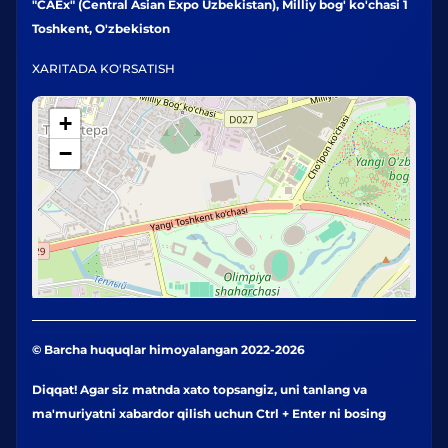
"CAEx" (Central Asian Expo Uzbekistan), Milliy bog' ko'chasi 1
Toshkent, O'zbekiston
XARITADA KO'RSATISH
+
−
© Barcha huquqlar himoyalangan 2022-2026
Diqqat! Agar siz matnda xato topsangiz, uni tanlang va
ma'muriyatni xabardor qilish uchun Ctrl + Enter ni bosing