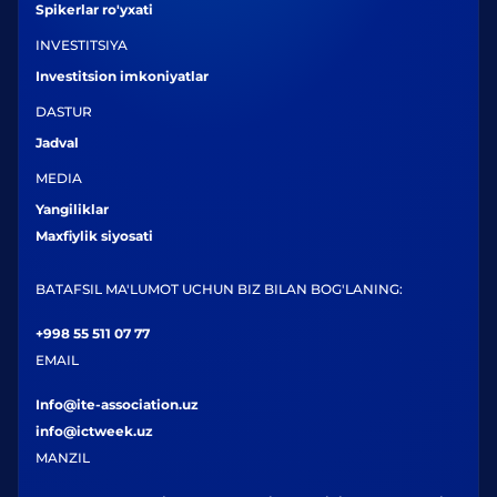
Spikerlar ro'yxati
INVESTITSIYA
Investitsion imkoniyatlar
DASTUR
Jadval
MEDIA
Yangiliklar
Maxfiylik siyosati
BATAFSIL MA'LUMOT UCHUN BIZ BILAN BOG'LANING:
+998 55 511 07 77
EMAIL
Info@ite-association.uz
info@ictweek.uz
MANZIL