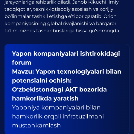
jarayonlariga rahbarlik qiladi. Janob Kikuchi ilmiy
tadqiqotlar, texnik-iqtisodiy asoslash va xorijiy
bo‘linmalar tashkil etishga e’tibor qaratib, Orion
kompaniyasining global rivojlanishi va barqaror
ta’lim-biznes tashabbuslariga hissa qo‘shmoqda.
Yapon kompaniyalari ishtirokidagi
forum
Mavzu: Yapon texnologiyalari bilan
potensialni ochish:
O‘zbekistondagi AKT bozorida
hamkorlikda yaratish
Yaponiya kompaniyalari bilan
hamkorlik orqali infratuzilmani
mustahkamlash