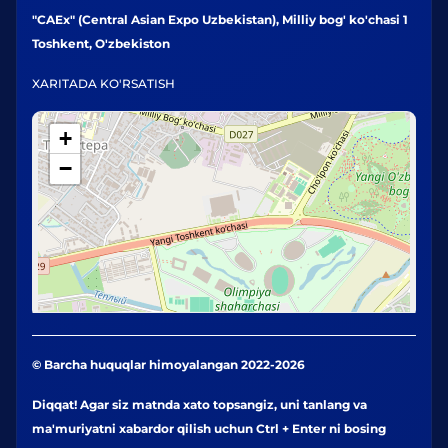
"CAEx" (Central Asian Expo Uzbekistan), Milliy bog' ko'chasi 1
Toshkent, O'zbekiston
XARITADA KO'RSATISH
+
−
© Barcha huquqlar himoyalangan 2022-2026
Diqqat! Agar siz matnda xato topsangiz, uni tanlang va
ma'muriyatni xabardor qilish uchun Ctrl + Enter ni bosing