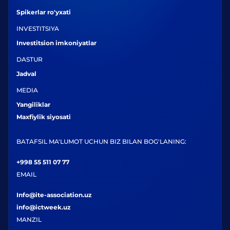
Spikerlar ro'yxati
INVESTITSIYA
Investitsion imkoniyatlar
DASTUR
Jadval
MEDIA
Yangiliklar
Maxfiylik siyosati
BATAFSIL MA'LUMOT UCHUN BIZ BILAN BOG'LANING:
+998 55 511 07 77
EMAIL
Info@ite-association.uz
info@ictweek.uz
MANZIL