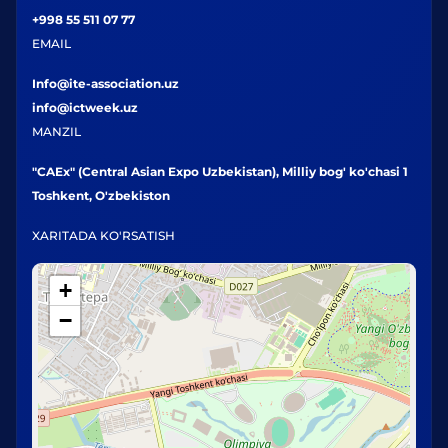
+998 55 511 07 77
EMAIL
Info@ite-association.uz
info@ictweek.uz
MANZIL
"CAEx" (Central Asian Expo Uzbekistan), Milliy bog' ko'chasi 1
Toshkent, O'zbekiston
XARITADA KO'RSATISH
+
−