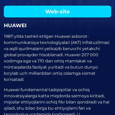
Web-site
HUAWEI
1987-yilda tashkil etilgan Huawei axborot-
kommunikatsiya texnologiyalari (AKT) infratuzilmasi
va aqlli qurilmalarni yetkazib beruvchi yetakchi
global provayder hisoblanadi. Huawei 207 000
xodimga ega va 170 dan ortiq mamlakat va
mintaqalarda faoliyat yuritadi va butun dunyo
bo'ylab uch milliarddan ortiq odamga xizmat
ko'rsatadi.
Huawei fundamental tadqiqotlar va ochiq
innovatsiyalarga katta miqdorda sarmoya kiritadi,
mijozlar ehtiyojlarini ochiq fikr bilan qondiradi va hal
qiladi, shu bilan birga bu ehtiyojlarni fan va
texnologiya yordamida boshqaradi. U