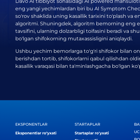
Davo AI tibbiyot sohasidagi AI powered mahsulotl
eng yangi yechimlardan biri bu AI Symptom Checke
so'rov shaklida uning kasallik tarixini to'plash va e
algoritmi. Shuningdek, algoritm bemorning eng eht
tavsifini, ularning dolzarbligi toifasini beradi va 
bo'lgan shifokorning mutaxassisligini aniqlaydi.
Ushbu yechim bemorlarga to'g'ri shifokor bilan o
berishdan tortib, shifokorlarni qabul qilishdan ol
kasallik varaqasi bilan ta'minlashgacha bo'lgan ko'
EKSPONENTLAR
STARTAPLAR
BA
UC
Eksponentlar ro‘yxati
Startaplar ro'yxati
BO