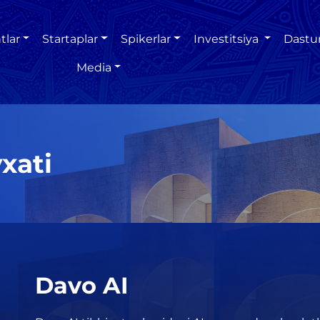
tlar
Startaplar
Spikerlar
Investitsiya
Dastu
Media
xati
Davo AI