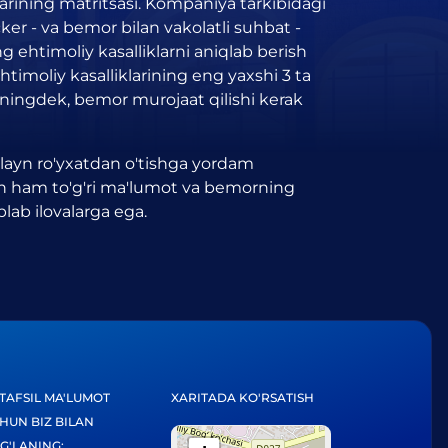
arining matritsasi. Kompaniya tarkibidagi
r - va bemor bilan vakolatli suhbat -
ng ehtimoliy kasalliklarni aniqlab berish
imoliy kasalliklarining eng yaxshi 3 ta
shuningdek, bemor murojaat qilishi kerak
nlayn ro'yxatdan o'tishga yordam
din ham to'g'ri ma'lumot va bemorning
plab ilovalarga ega.
TAFSIL MA'LUMOT
XARITADA KO'RSATISH
HUN BIZ BILAN
G'LANING: