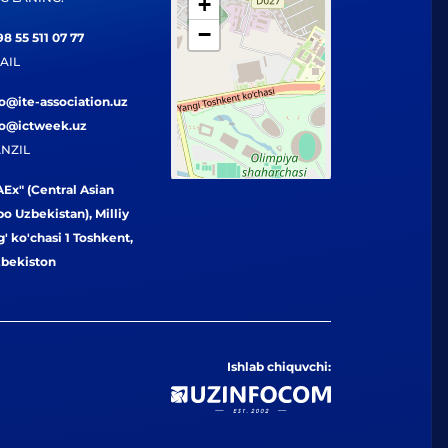
+
−
8 55 511 07 77
AIL
fo@ite-association.uz
fo@ictweek.uz
NZIL
Ex" (Central Asian
o Uzbekistan), Milliy
' ko'chasi 1 Toshkent,
zbekiston
Ishlab chiquvchi: