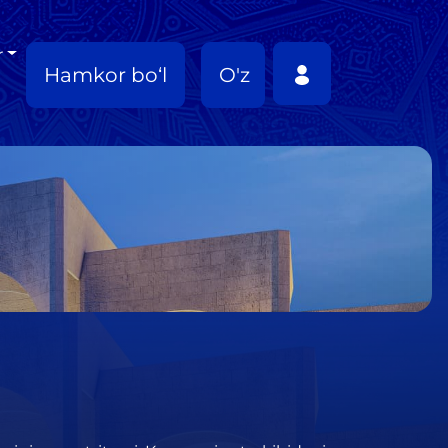
r
Hamkor bo‘l
O'z