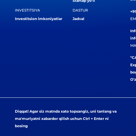
Startap yo‘li
INVESTITSIYA
DASTUR
+99
Investitsion imkoniyatlar
Jadval
EM
In
in
MA
"CA
Exp
bog
O'
Diqqat! Agar siz matnda xato topsangiz, uni tanlang va
ma'muriyatni xabardor qilish uchun Ctrl + Enter ni
bosing