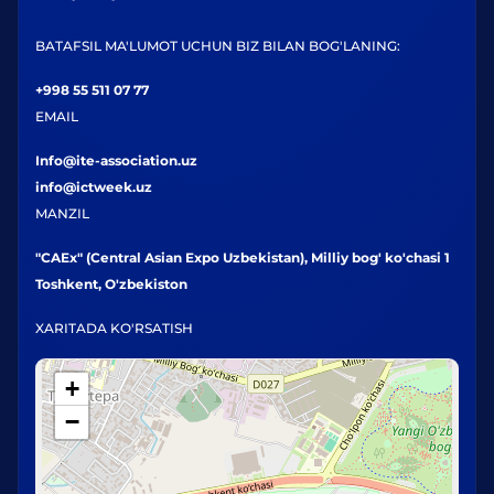
BATAFSIL MA'LUMOT UCHUN BIZ BILAN BOG'LANING:
+998 55 511 07 77
EMAIL
Info@ite-association.uz
info@ictweek.uz
MANZIL
"CAEx" (Central Asian Expo Uzbekistan), Milliy bog' ko'chasi 1
Toshkent, O'zbekiston
XARITADA KO'RSATISH
+
−