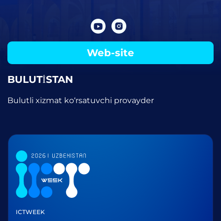
Web-site
BULUTİSTAN
Bulutli xizmat ko‘rsatuvchi provayder
ICTWEEK