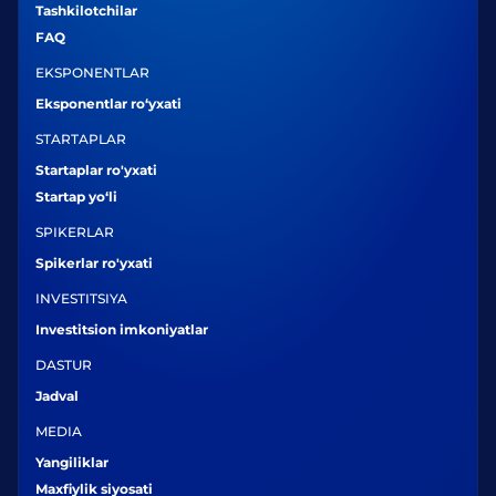
Tashkilotchilar
FAQ
EKSPONENTLAR
Eksponentlar ro‘yxati
STARTAPLAR
Startaplar ro'yxati
Startap yo‘li
SPIKERLAR
Spikerlar ro'yxati
INVESTITSIYA
Investitsion imkoniyatlar
DASTUR
Jadval
MEDIA
Yangiliklar
Maxfiylik siyosati