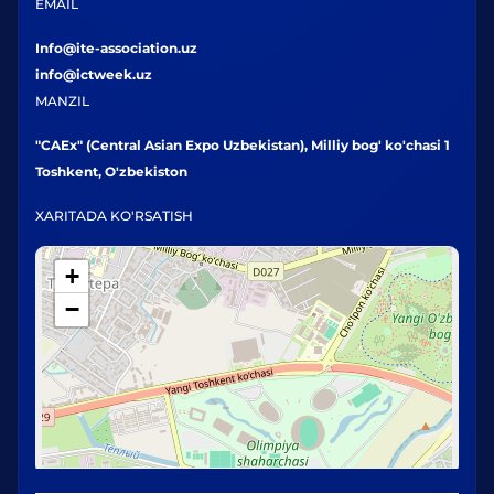
EMAIL
Info@ite-association.uz
info@ictweek.uz
MANZIL
"CAEx" (Central Asian Expo Uzbekistan), Milliy bog' ko'chasi 1
Toshkent, O'zbekiston
XARITADA KO'RSATISH
+
−