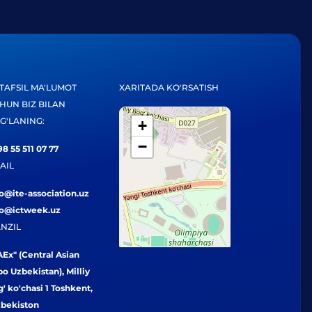
TAFSIL MA'LUMOT
XARITADA KO'RSATISH
HUN BIZ BILAN
G'LANING:
+
−
8 55 511 07 77
AIL
fo@ite-association.uz
fo@ictweek.uz
NZIL
Ex" (Central Asian
o Uzbekistan), Milliy
' ko'chasi 1 Toshkent,
zbekiston