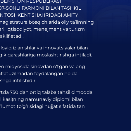
ZBEKISTON RESPUBLIKASI
97-SONLI FARMONI BILAN TASHKIL
GAN.TOSHKENT SHAHRIDAGI AMITY
stratura bosqichlarida oliy ta’limning
lari, iqtisodiyot, menejment va turizm
klif etadi.
yiq izlanishlar va innovatsiyalar bilan
ik qarashlariga moslashtirishga intiladi.
nyo miqyosida sinovdan o‘tgan va eng
infratuzilmadan foydalangan holda
ga intilishidir.
tda 750 dan ortiq talaba tahsil olmoqda.
blikasi)ning namunaviy diplomi bilan
umot to‘g‘risidagi hujjat sifatida tan