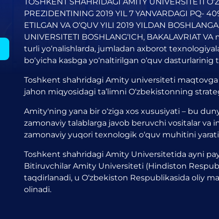
TOSHKENT SHAHRIDAGI AMITY UNIVERSITETI O‘
PREZIDENTINING 2019 YIL 7 YANVARDAGI PQ- 40
ETILGAN VA O‘QUV YILI 2019 YILDAN BOSHLAN
UNIVERSITETI BOSHLANG‘ICH, BAKALAVRIAT VA magi
turli yo‘nalishlarda, jumladan axborot texnologiya
bo‘yicha kasbga yo‘naltirilgan o‘quv dasturlarinig ta
Toshkent shahridagi Amity universiteti maqtovga lo
jahon miqyosidagi ta’limni O‘zbekistonning strateg
Amity'ning yana bir o‘ziga xos xususiyati – bu du
zamonaviy talablarga javob beruvchi vositalar va 
zamonaviy yuqori texnologik o‘quv muhitini yaratish
Toshkent shahridagi Amity Universitetida ayni pay
Bitiruvchilar Amity Universiteti (Hindiston Respu
taqdirlanadi, u O‘zbekiston Respublikasida oliy ma’l
olinadi.