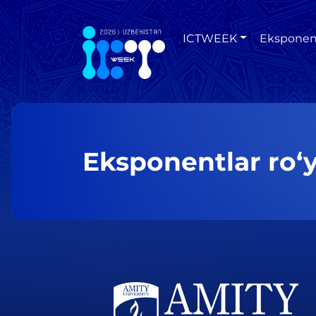
ICTWEEK
Eksponen
Eksponentlar ro‘y