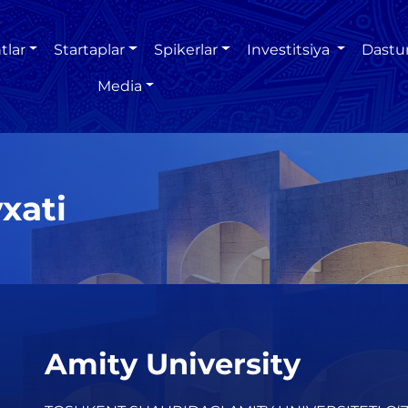
tlar
Startaplar
Spikerlar
Investitsiya
Dastu
Media
xati
Amity University