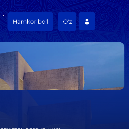
r
Hamkor bo‘l
O'z