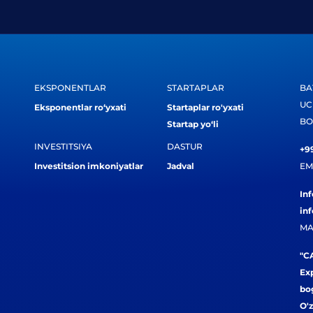
EKSPONENTLAR
STARTAPLAR
BA
UC
Eksponentlar ro‘yxati
Startaplar ro'yxati
BO
Startap yo‘li
INVESTITSIYA
DASTUR
+99
Investitsion imkoniyatlar
Jadval
EM
In
in
MA
"CA
Exp
bog
O'