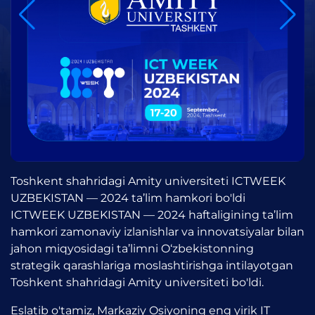
Toshkent shahridagi Amity universiteti ICTWEEK
UZBEKISTAN — 2024 ta’lim hamkori bo'ldi
ICTWEEK UZBEKISTAN — 2024 haftaligining ta’lim
hamkori zamonaviy izlanishlar va innovatsiyalar bilan
jahon miqyosidagi ta’limni O‘zbekistonning
strategik qarashlariga moslashtirishga intilayotgan
Toshkent shahridagi Amity universiteti bo'ldi.
Eslatib o'tamiz, Markaziy Osiyoning eng yirik IT