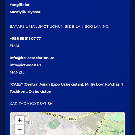
Yangiliklar
Maxfiylik siyosati
BATAFSIL MA'LUMOT UCHUN BIZ BILAN BOG'LANING:
+998 55 511 07 77
EMAIL
Info@ite-association.uz
info@ictweek.uz
MANZIL
"CAEx" (Central Asian Expo Uzbekistan), Milliy bog' ko'chasi 1
Toshkent, O'zbekiston
XARITADA KO'RSATISH
+
−