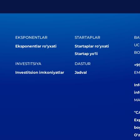
EKSPONENTLAR
STARTAPLAR
BA
UC
Eksponentlar ro‘yxati
Startaplar ro'yxati
BO
Startap yo‘li
INVESTITSIYA
DASTUR
+99
Investitsion imkoniyatlar
Jadval
EM
In
in
MA
"CA
Exp
bog
O'