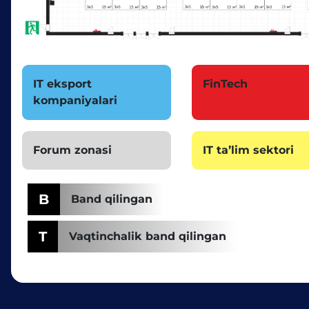
IT eksport
FinTech
kompaniyalari
Forum zonasi
IT taʼlim sektori
B
Band qilingan
T
Vaqtinchalik band qilingan