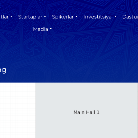
tlar
Startaplar
Spikerlar
Investitsiya
Dastu
Media
ng