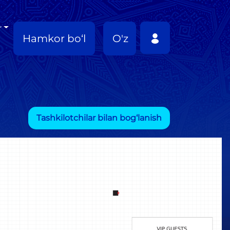
r
Hamkor bo‘l
O'z
Tashkilotchilar bilan bog‘lanish