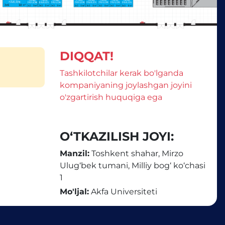
DIQQAT!
Tashkilotchilar kerak bo'lganda
kompaniyaning joylashgan joyini
o'zgartirish huquqiga ega
O‘TKAZILISH JOYI:
Manzil:
Toshkent shahar, Mirzo
Ulug‘bek tumani, Milliy bog‘ ko‘chasi
1
Mo'ljal:
Akfa Universiteti