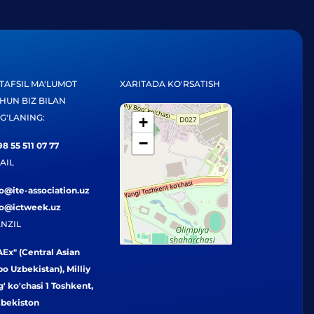
TAFSIL MA'LUMOT
XARITADA KO'RSATISH
HUN BIZ BILAN
G'LANING:
+
−
8 55 511 07 77
AIL
fo@ite-association.uz
fo@ictweek.uz
NZIL
Ex" (Central Asian
o Uzbekistan), Milliy
' ko'chasi 1 Toshkent,
zbekiston