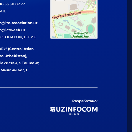
8 55 511 07 77
AIL
fo@ite-association.uz
fo@ictweek.uz
СТОНАХОЖДЕНИЕ
Ex" (Central Asian
po Uzbekistan),
бекистан, г. Ташкент,
. Миллий бог, 1
Разработано: