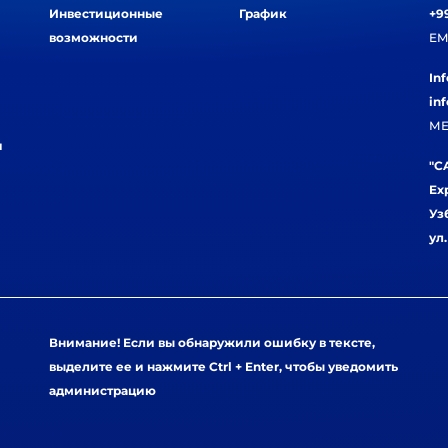
Инвестиционные
График
+99
возможности
EM
In
in
МЕ
и
"CA
Ex
Уз
ул
Внимание! Если вы обнаружили ошибку в тексте,
выделите ее и нажмите Ctrl + Enter, чтобы уведомить
администрацию