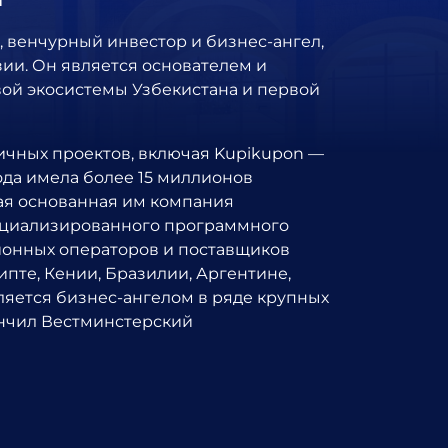
 венчурный инвестор и бизнес-ангел,
ии. Он является основателем и
й экосистемы Узбекистана и первой
ичных проектов, включая Kupikupon —
ода имела более 15 миллионов
гая основанная им компания
ециализированного программного
ионных операторов и поставщиков
ипте, Кении, Бразилии, Аргентине,
вляется бизнес-ангелом в ряде крупных
ончил Вестминстерский