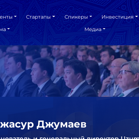
енты
Стартапы
Спикеры
Инвестиция
ма
Медиа
жасур Джумаев
нователь и генеральный директор Uzu