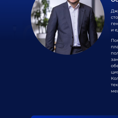
Дж
ст
ге
и 
По
пл
по
за
об
циф
Ко
те
ме