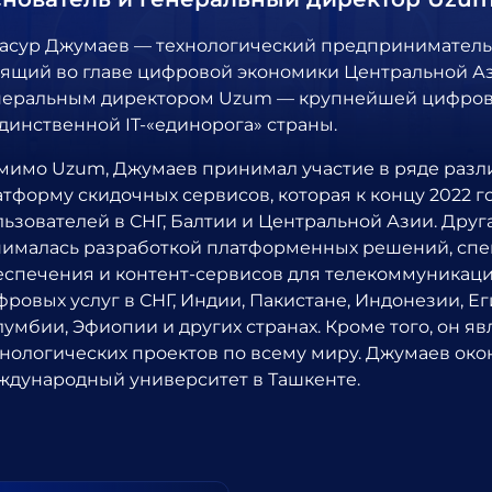
асур Джумаев — технологический предприниматель,
оящий во главе цифровой экономики Центральной Аз
неральным директором Uzum — крупнейшей цифрово
единственной IT-«единорога» страны.
мимо Uzum, Джумаев принимал участие в ряде разл
атформу скидочных сервисов, которая к концу 2022 г
льзователей в СНГ, Балтии и Центральной Азии. Дру
нималась разработкой платформенных решений, сп
еспечения и контент-сервисов для телекоммуникац
ровых услуг в СНГ, Индии, Пакистане, Индонезии, Ег
лумбии, Эфиопии и других странах. Кроме того, он я
хнологических проектов по всему миру. Джумаев ок
ждународный университет в Ташкенте.