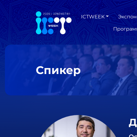
ICTWEEK
Экспон
Програм
Спикер
Д
Ос