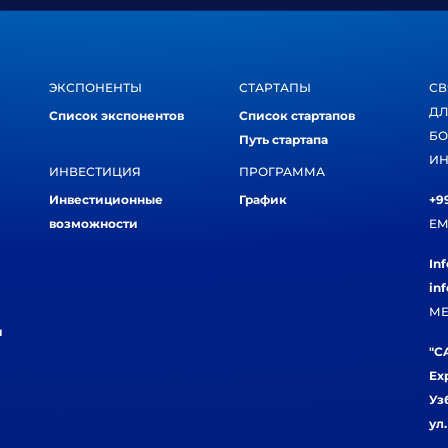
ЭКСПОНЕНТЫ
СТАРТАПЫ
СВ
ДЛ
Список экспонентов
Список стартапов
БО
Путь стартапа
ИН
ИНВЕСТИЦИЯ
ПРОГРАММА
Инвестиционные
График
+99
возможности
EM
In
in
МЕ
и
"CA
Ex
Уз
ул