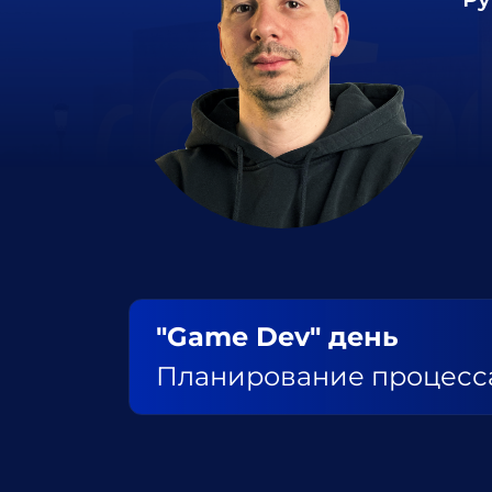
"Game Dev" день
Планирование процесс