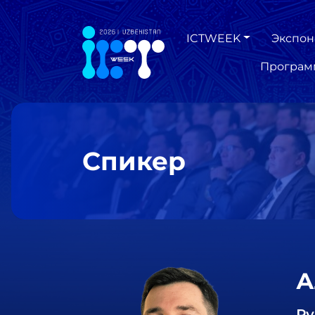
ICTWEEK
Экспон
Програм
Спикер
А
Ру