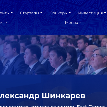
енты
Стартапы
Спикеры
Инвестиция
ма
Медиа
лександр Шинкарев
ководитель отдела развития, East Games