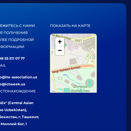
ЯЖИТЕСЬ С НАМИ
ПОКАЗАТЬ НА КАРТЕ
Я ПОЛУЧЕНИЯ
ЛЕЕ ПОДРОБНОЙ
+
ФОРМАЦИИ:
−
8 55 511 07 77
AIL
fo@ite-association.uz
fo@ictweek.uz
СТОНАХОЖДЕНИЕ
Ex" (Central Asian
po Uzbekistan),
бекистан, г. Ташкент,
. Миллий бог, 1