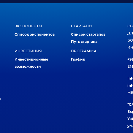
ЭКСПОНЕНТЫ
СТАРТАПЫ
СВ
ДЛ
Список экспонентов
Список стартапов
БО
Путь стартапа
ИН
ИНВЕСТИЦИЯ
ПРОГРАММА
Инвестиционные
График
+99
возможности
EM
In
in
МЕ
и
"CA
Ex
Уз
ул