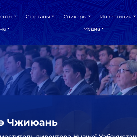
енты
Стартапы
Спикеры
Инвестиция
ма
Медиа
э Чжиюань
меститель директора Huawei Узбекистан