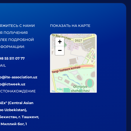
ЯЖИТЕСЬ С НАМИ
ПОКАЗАТЬ НА КАРТЕ
Я ПОЛУЧЕНИЯ
ЛЕЕ ПОДРОБНОЙ
+
ФОРМАЦИИ:
−
8 55 511 07 77
AIL
fo@ite-association.uz
fo@ictweek.uz
СТОНАХОЖДЕНИЕ
Ex" (Central Asian
po Uzbekistan),
бекистан, г. Ташкент,
. Миллий бог, 1