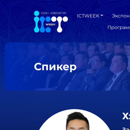
ICTWEEK
Экспон
Програм
Спикер
Х
За