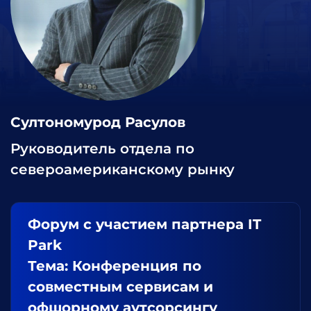
Султономурод Расулов
Руководитель отдела по
североамериканскому рынку
Форум с участием партнера IT
Park
Тема: Конференция по
совместным сервисам и
офшорному аутсорсингу