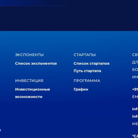
ЭКСПОНЕНТЫ
СТАРТАПЫ
СВ
ДЛ
Список экспонентов
Список стартапов
БО
Путь стартапа
ИН
ИНВЕСТИЦИЯ
ПРОГРАММА
Инвестиционные
График
+99
возможности
EM
In
in
МЕ
и
"CA