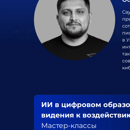
Са
пре
со
пи
в 
ин
та
со
ки
ИИ в цифровом образо
видения к воздействи
Мастер-классы