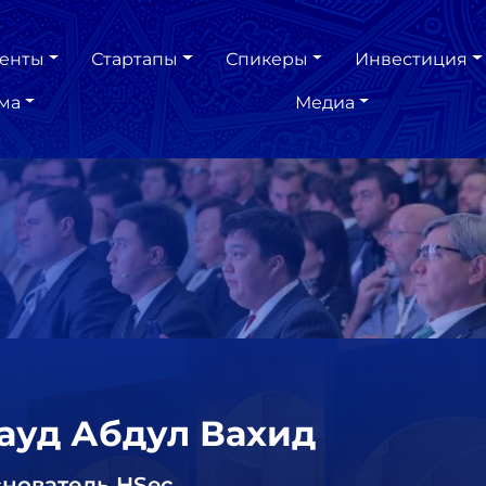
енты
Стартапы
Спикеры
Инвестиция
ма
Медиа
ауд Абдул Вахид
нователь HSec