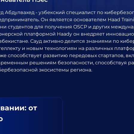
уд Абдулвахед - узбекский специалист по кибербезо
дприниматель. Он является основателем Haad Traini
тни студентов для получения OSCP и других междун
онерской платформой Haady он внедряет инноваци
Узбекистане. Сауд активно делится знаниями по киб
теллекту и новым технологиям на различных платфо
кже способствует развитию передовых стартапов, вкл
временным решениям безопасности, способствуя ра
бербезопасной экосистемы региона.
вании: от
ю