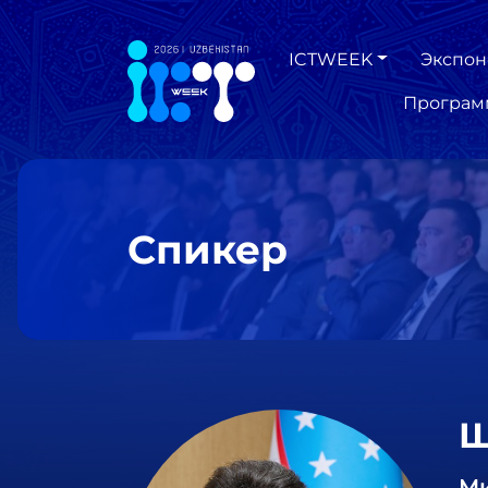
ICTWEEK
Экспон
Програм
Спикер
Ш
Ми