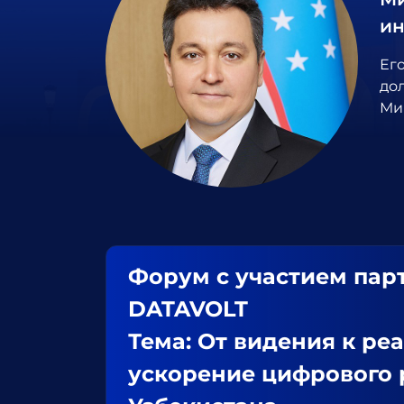
ин
Ег
до
Ми
Форум с участием пар
DATAVOLT
Тема: От видения к ре
ускорение цифрового 