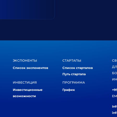
ЭКСПОНЕНТЫ
СТАРТАПЫ
СВ
ДЛ
Список экспонентов
Список стартапов
БО
Путь стартапа
ИН
ИНВЕСТИЦИЯ
ПРОГРАММА
Инвестиционные
График
+99
возможности
EM
In
in