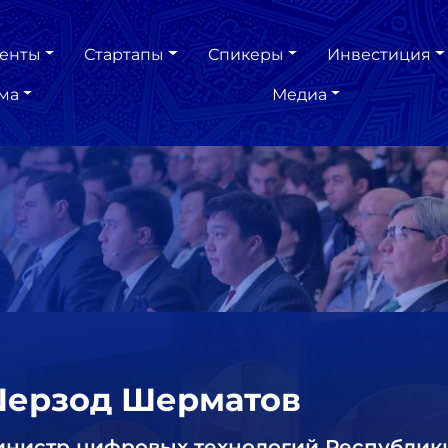
енты
Стартапы
Спикеры
Инвестиция
ма
Медиа
ерзод Шерматов
нистр цифровых технологий Республики