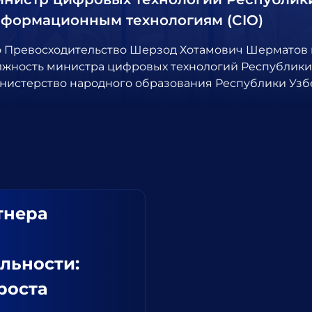
формационным технологиям (CIO)
о Превосходительство Шерзод Хотамович Шерматов 
лжность министра цифровых технологий Республики У
нистерство народного образования Республики Узб
тнера
альности:
роста