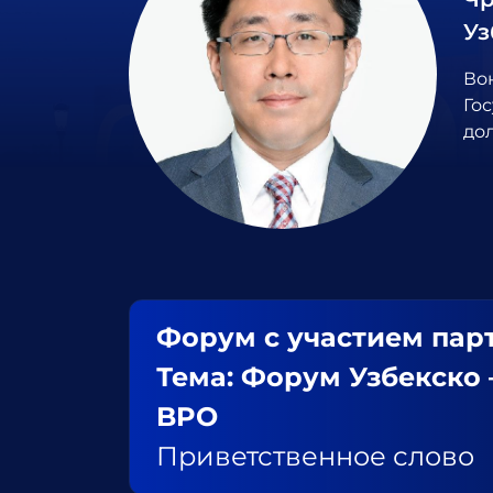
Уз
Во
Го
до
Форум с участием пар
Тема: Форум Узбекско 
BPO
Приветственное слово