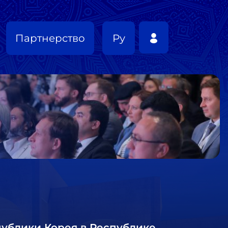
Партнерство
Ру
ублики Корея в Республике