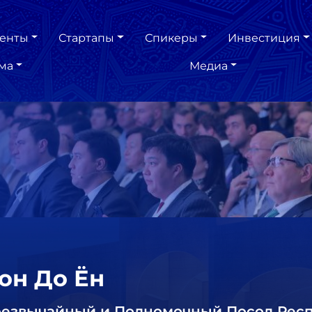
енты
Стартапы
Спикеры
Инвестиция
ма
Медиа
он До Ён
езвычайный и Полномочный Посол Респ