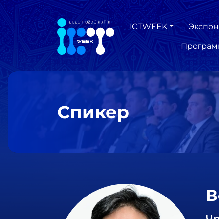
ICTWEEK
Экспон
Програм
Спикер
В
Чр