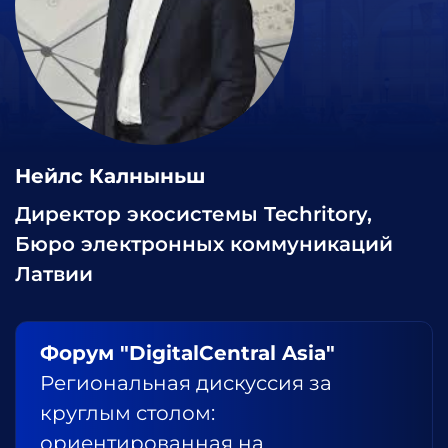
Нейлс Калныньш
Директор экосистемы Techritory,
Бюро электронных коммуникаций
Латвии
Форум "DigitalCentral Asia"
Региональная дискуссия за
круглым столом:
ориентированная на