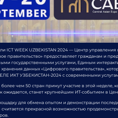
ели ICT WEEK UZBEKISTAN 2024 — Центр управления
ое правительство» предоставляет гражданам и пр
нными государственными услугами, Единым интерак
 и хранения данных «Цифрового правительства», кот
ЕДЕЛЕ ИКТ УЗБЕКИСТАН-2024 с современными услугам
более чем 50 стран примут участие в этой неделе, к
ак ожидается, станет крупнейшим ИТ-событием в Це
 площадку для обмена опытом и демонстрации после
я считается прекрасной возможностью продемонстр
ров.