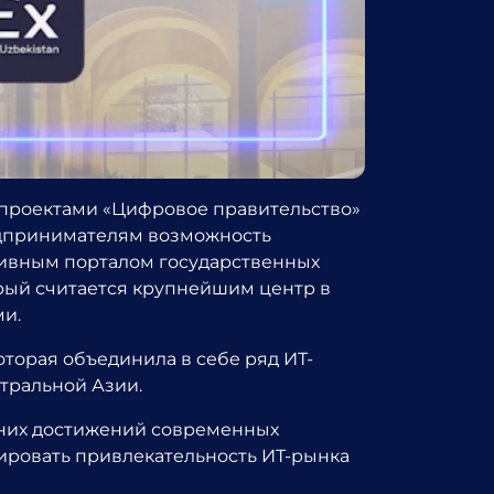
 проектами «Цифровое правительство»
едпринимателям возможность
тивным порталом государственных
орый считается крупнейшим центр в
и.
оторая объединила в себе ряд ИТ-
нтральной Азии.
дних достижений современных
ировать привлекательность ИТ-рынка