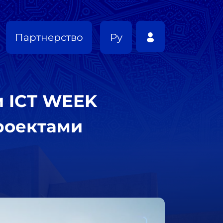
Партнерство
Ру
и ICT WEEK
роектами