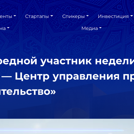
енты
Стартапы
Спикеры
Инвестиция
ма
Медиа
ередной участник недел
 — Центр управления п
тельство»