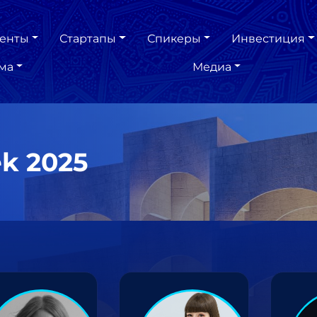
енты
Стартапы
Спикеры
Инвестиция
ма
Медиа
k 2025