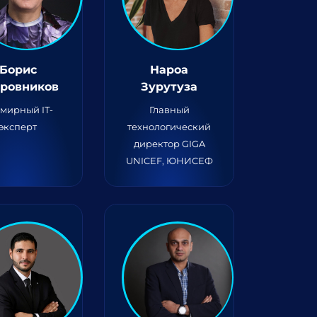
Борис
Нароа
ровников
Зурутуза
мирный IT-
Главный
эксперт
технологический
директор GIGA
UNICEF, ЮНИСЕФ