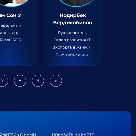
им Сон У
Нодирбек
Бердикобилов
неральный
иректор,
Руководитель,
ERYWORDS
Отдел развития IT-
экспорта в Азии, IT
Park Узбекистан
7
8
9
»
Next
ЯЖИТЕСЬ С НАМИ
ПОКАЗАТЬ НА КАРТЕ