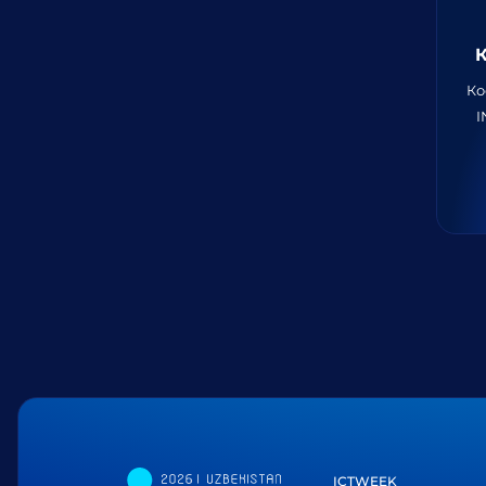
Ко
I
ICTWEEK