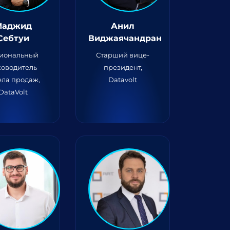
Маджид
Анил
Себтуи
Виджаячандран
гиональный
Старший вице-
ководитель
президент,
ела продаж,
Datavolt
DataVolt