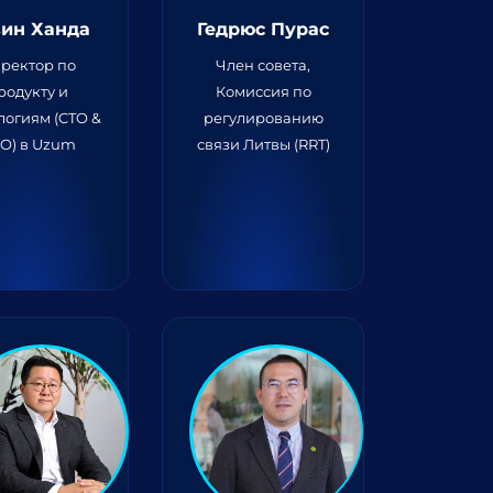
ин Ханда
Гедрюс Пурас
ректор по
Член совета,
родукту и
Комиссия по
логиям (CTO &
регулированию
O) в Uzum
связи Литвы (RRT)