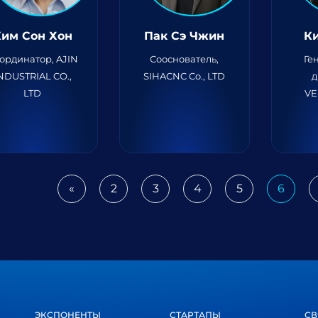
Ким Сон Хон
Пак Сэ Чжин
К
ординатор, AJIN
Сооснователь,
Ге
NDUSTRIAL CO.,
SIHACNC Co., LTD
д
LTD
V
«
2
3
4
5
6
Previous
ЭКСПОНЕНТЫ
СТАРТАПЫ
СВ