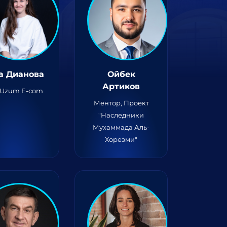
а Дианова
Ойбек
Артиков
Uzum E-com
Ментор, Проект
"Наследники
Мухаммада Аль-
Хорезми"