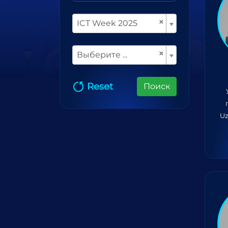
×
ICT Week 2025
×
Выберите ...
Reset
Поиск
Uz