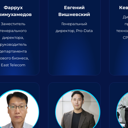
Фаррух
Евгений
Кев
лимухамедов
Вишневский
Ди
Заместитель
Генеральный
п
генерального
директор, Pro-Data
техно
директора,
CP
руководитель
департамента
ового бизнеса,
East Telecom