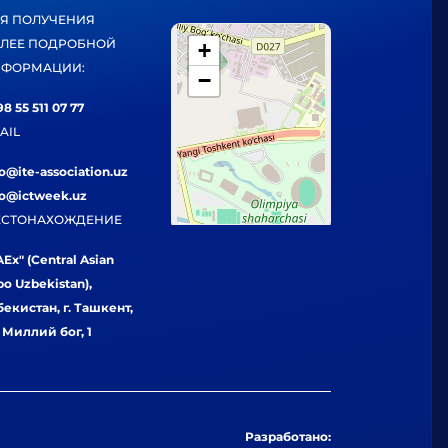
Я ПОЛУЧЕНИЯ
ЛЕЕ ПОДРОБНОЙ
+
ФОРМАЦИИ:
−
8 55 511 07 77
AIL
fo@ite-association.uz
fo@ictweek.uz
СТОНАХОЖДЕНИЕ
Ex" (Central Asian
po Uzbekistan),
бекистан, г. Ташкент,
. Миллий бог, 1
Разработано: