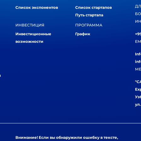
ДЛ
Список экспонентов
Список стартапов
БО
Путь стартапа
ИН
ИНВЕСТИЦИЯ
ПРОГРАММА
Инвестиционные
График
+99
возможности
EM
In
in
МЕ
и
"CA
Ex
Уз
ул
Внимание! Если вы обнаружили ошибку в тексте,