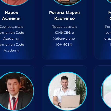
Нарек
Регина Мария
Асликян
Кастильо
Соучредитель
Представитель
Ре
Armenian Code
ЮНИСЕФ в
ру
Academy,
Узбекистане,
отд
Armenian Code
ЮНИСЕФ
Academy