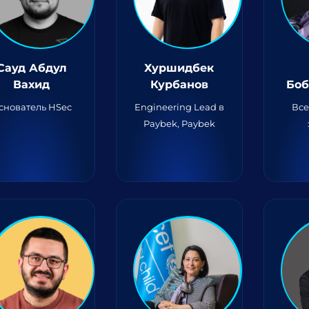
Сауд Абдул
Хуршидбек
Вахид
Курбанов
Боб
снователь HSec
Engineering Lead в
Все
Paybek, Paybek