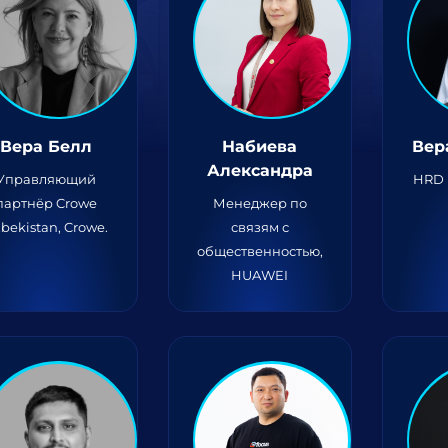
Вера Белл
Набиева
Вер
Александра
Управляющий
HRD 
партнёр Crowe
Менеджер по
bekistan, Crowe.
связям с
общественностью,
HUAWEI