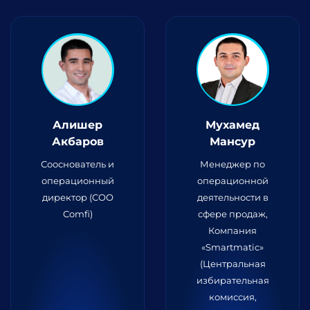
Алишер
Мухамед
Акбаров
Мансур
Сооснователь и
Менеджер по
операционный
операционной
директор (COO
деятельности в
Comfi)
сфере продаж,
Компания
«Smartmatic»
(Центральная
избирательная
комиссия,