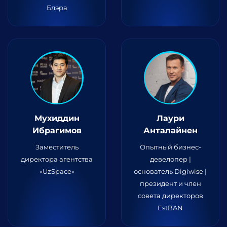
Блэра
Мухиддин
Лаури
Ибрагимов
Анталайнен
Заместитель
Опытный бизнес-
директора агентства
девелопер |
«UzSpace»
основатель Digiwise |
президент и член
совета директоров
EstBAN