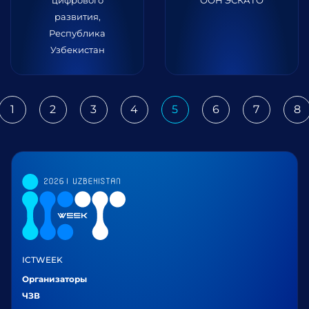
цифрового
ООН ЭСКАТО
развития,
Республика
Узбекистан
1
2
3
4
5
6
7
8
ious
ICTWEEK
Организаторы
ЧЗВ