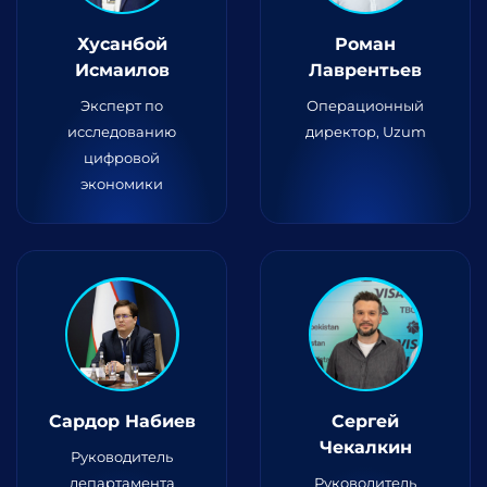
Хусанбой
Роман
Исмаилов
Лаврентьев
Эксперт по
Операционный
исследованию
директор, Uzum
цифровой
экономики
Сардор Набиев
Сергей
Чекалкин
Руководитель
департамента
Руководитель