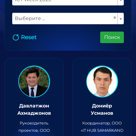
×
Выберите ...
Reset
Поиск
Давлатжон
Дониёр
Ахмаджонов
Усманов
Руководитель
Координатор, ООО
проектов, ООО
«IT HUB SAMARKAND