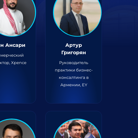
н Ансари
Артур
Григорян
мерческий
ктор, Xpence
Руководитель
практики бизнес-
консалтинга в
Армении, EY