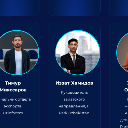
Тимур
Иззат Хамидов
Мияссаров
О
Руководитель
чальник отдела
азиатского
экспорта,
направления, IT
м
Uzinfocom
Park Uzbekistan
А
деп
Par