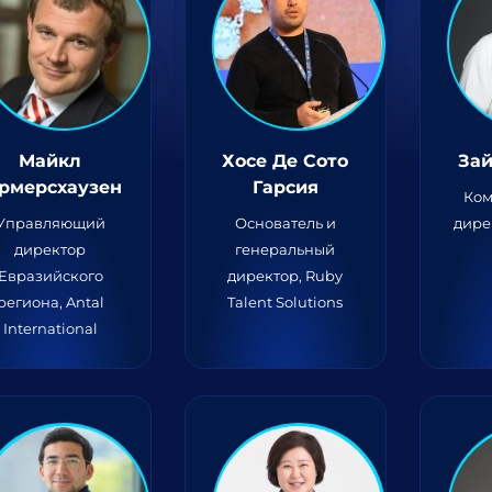
Майкл
Хосе Де Сото
Зай
ермерсхаузен
Гарсия
Ком
Управляющий
Основатель и
дире
директор
генеральный
Евразийского
директор, Ruby
региона, Antal
Talent Solutions
International