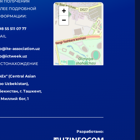
Я ПОЛУЧЕНИЯ
ЛЕЕ ПОДРОБНОЙ
+
ФОРМАЦИИ:
−
8 55 511 07 77
AIL
fo@ite-association.uz
fo@ictweek.uz
СТОНАХОЖДЕНИЕ
Ex" (Central Asian
po Uzbekistan),
бекистан, г. Ташкент,
. Миллий бог, 1
Разработано: