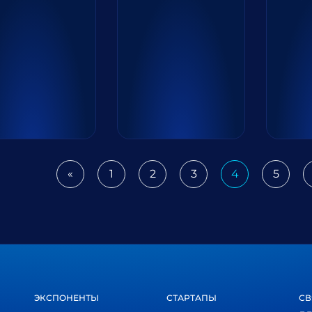
«
1
2
3
4
5
Previous
ЭКСПОНЕНТЫ
СТАРТАПЫ
СВ