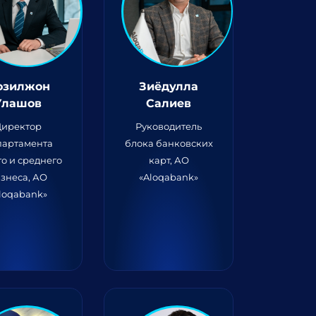
озилжон
Зиёдулла
Улашов
Салиев
Директор
Руководитель
партамента
блока банковских
о и среднего
карт, АО
знеса, АО
«Aloqabank»
loqabank»