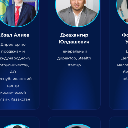
бзал Алиев
Джахангир
Ф
Юлдашевич
Директор по
продажам и
Генеральный
еждународному
директор, Stealth
Де
отрудничеству,
startup
малог
АО
би
еспубликанский
«A
центр
космической
язи», Казахстан