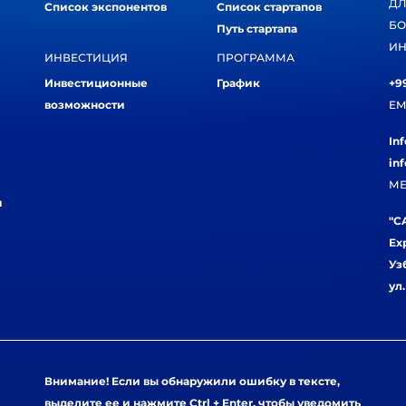
ДЛ
Список экспонентов
Список стартапов
БО
Путь стартапа
ИН
ИНВЕСТИЦИЯ
ПРОГРАММА
Инвестиционные
График
+99
возможности
EM
In
in
МЕ
и
"CA
Ex
Уз
ул
Внимание! Если вы обнаружили ошибку в тексте,
выделите ее и нажмите Ctrl + Enter, чтобы уведомить