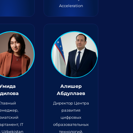
Acceleration
Умида
Алишер
дилова
Абдуллаев
Главный
Директор Центра
енеджер,
развития
зиатский
цифровых
артамент, IT
образовательных
k Uzbekistan
технологий,