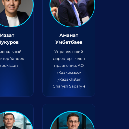
Иззат
Аманат
укуров
Умбетбаев
гиональный
Управляющий
ктор Yandex
директор – член
zbekistan
правления, АО
«Казкосмос»
(«Kazakhstan
Gharysh Sapary»)