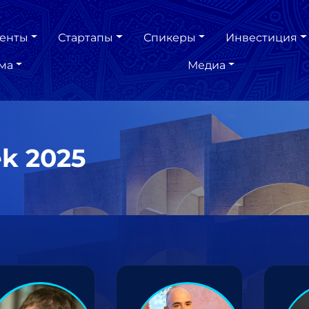
енты
Стартапы
Спикеры
Инвестиция
ма
Медиа
k 2025