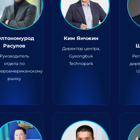
ултономурод
Ким Янчжин
Расулов
Ш
Директор центра,
Руководитель
Gyeongbuk
Ре
отдела по
Technopark
дире
вероамериканскому
U
рынку