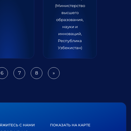
(Министерство
высшего
образования,
науки и
инноваций,
Республика
Узбекистан)
6
7
8
»
Next
ЯЖИТЕСЬ С НАМИ
ПОКАЗАТЬ НА КАРТЕ