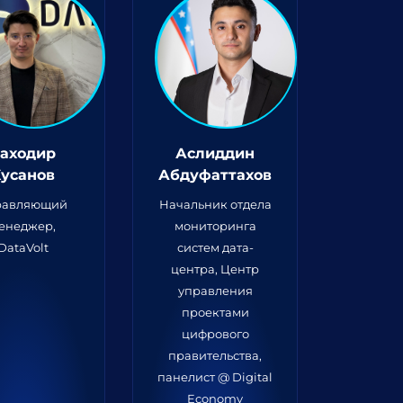
аходир
Аслиддин
Хусанов
Абдуфаттахов
равляющий
Начальник отдела
енеджер,
мониторинга
DataVolt
систем дата-
центра, Центр
управления
проектами
цифрового
правительства,
панелист @ Digital
Economy