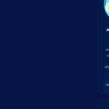
А
м
с
«Р
св