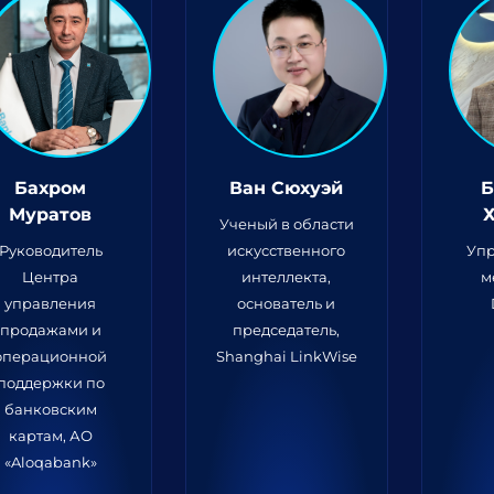
Бахром
Ван Сюхуэй
Б
Муратов
Ученый в области
Руководитель
искусственного
Уп
Центра
интеллекта,
м
управления
основатель и
продажами и
председатель,
операционной
Shanghai LinkWise
поддержки по
банковским
картам, АО
«Aloqabank»