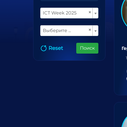
×
ICT Week 2025
×
Выберите ...
Reset
Поиск
Г