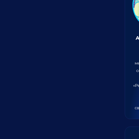
А
м
с
«Р
св