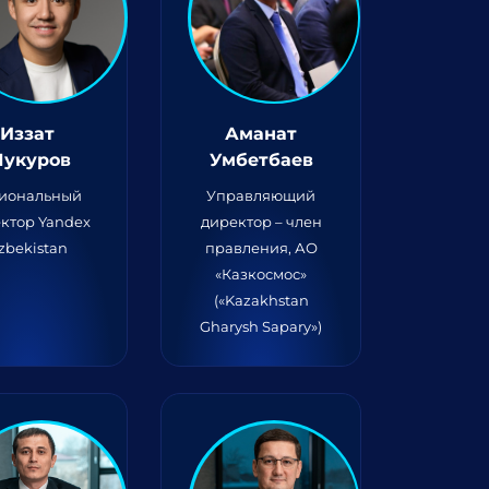
Иззат
Аманат
укуров
Умбетбаев
гиональный
Управляющий
ктор Yandex
директор – член
zbekistan
правления, АО
«Казкосмос»
(«Kazakhstan
Gharysh Sapary»)