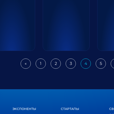
«
1
2
3
4
5
Previous
ЭКСПОНЕНТЫ
СТАРТАПЫ
СВ