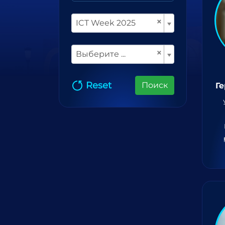
×
ICT Week 2025
×
Выберите ...
Reset
Поиск
Г