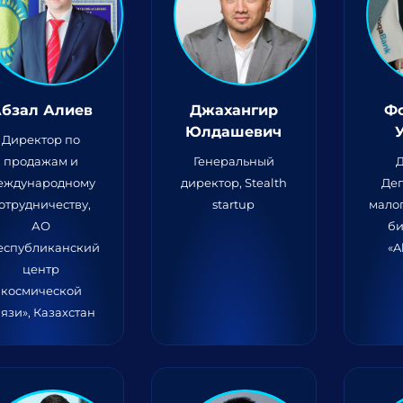
бзал Алиев
Джахангир
Ф
Юлдашевич
Директор по
продажам и
Генеральный
еждународному
директор, Stealth
Де
отрудничеству,
startup
малог
АО
би
еспубликанский
«A
центр
космической
язи», Казахстан