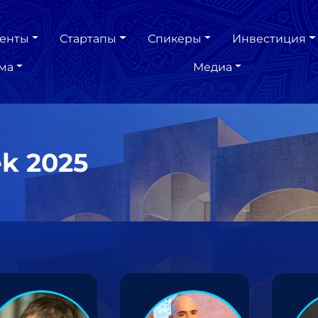
енты
Стартапы
Спикеры
Инвестиция
ма
Медиа
k 2025