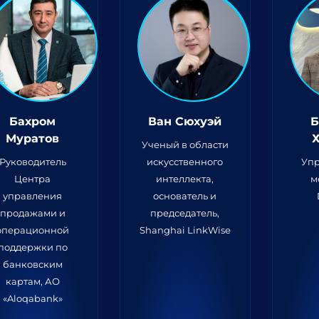
Бахром
Ван Сюхуэй
Б
Муратов
Ученый в области
Руководитель
искусственного
Уп
Центра
интеллекта,
м
управления
основатель и
продажами и
председатель,
операционной
Shanghai LinkWise
поддержки по
банковским
картам, АО
«Aloqabank»