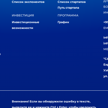
ДЛ
Список экспонентов
Список стартапов
БО
Путь стартапа
ИН
ИНВЕСТИЦИЯ
ПРОГРАММА
Инвестиционные
График
+99
возможности
EM
In
in
МЕ
и
"CA
Ex
Уз
ул
Внимание! Если вы обнаружили ошибку в тексте,
выделите ее и нажмите Ctrl + Enter, чтобы уведомить