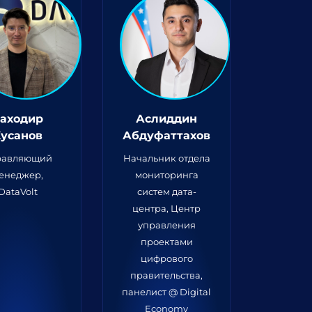
аходир
Аслиддин
Хусанов
Абдуфаттахов
равляющий
Начальник отдела
енеджер,
мониторинга
DataVolt
систем дата-
центра, Центр
управления
проектами
цифрового
правительства,
панелист @ Digital
Economy