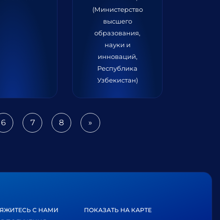
(Министерство
высшего
образования,
науки и
инноваций,
Республика
Узбекистан)
6
7
8
»
Next
ЯЖИТЕСЬ С НАМИ
ПОКАЗАТЬ НА КАРТЕ