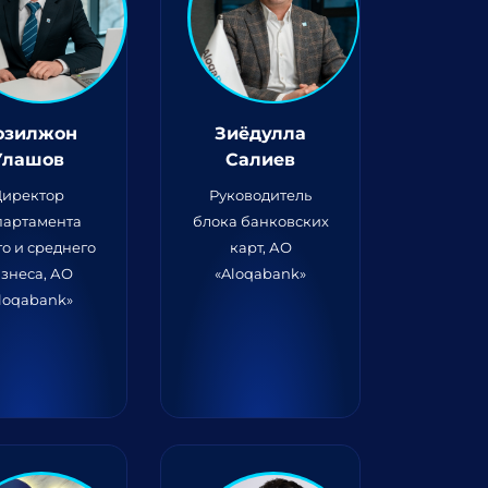
озилжон
Зиёдулла
Улашов
Салиев
Директор
Руководитель
партамента
блока банковских
о и среднего
карт, АО
знеса, АО
«Aloqabank»
loqabank»