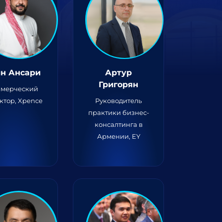
н Ансари
Артур
Григорян
мерческий
ктор, Xpence
Руководитель
практики бизнес-
консалтинга в
Армении, EY