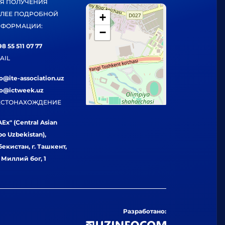
Я ПОЛУЧЕНИЯ
ЛЕЕ ПОДРОБНОЙ
+
ФОРМАЦИИ:
−
8 55 511 07 77
AIL
fo@ite-association.uz
fo@ictweek.uz
СТОНАХОЖДЕНИЕ
Ex" (Central Asian
po Uzbekistan),
бекистан, г. Ташкент,
. Миллий бог, 1
Разработано: