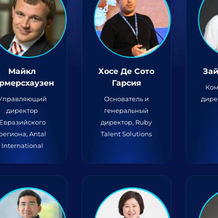
Майкл
Хосе Де Сото
Зай
ермерсхаузен
Гарсия
Ком
Управляющий
Основатель и
дире
директор
генеральный
Евразийского
директор, Ruby
региона, Antal
Talent Solutions
International