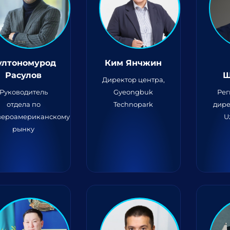
ултономурод
Ким Янчжин
Расулов
Ш
Директор центра,
Руководитель
Gyeongbuk
Ре
отдела по
Technopark
дире
вероамериканскому
U
рынку