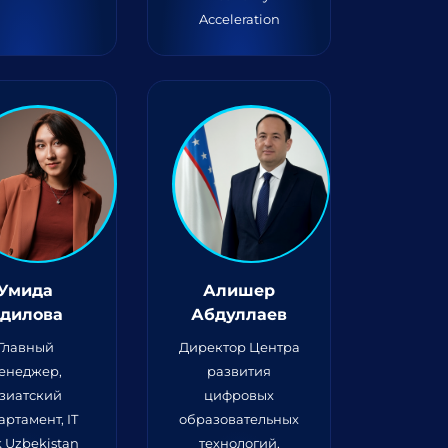
Acceleration
Умида
Алишер
дилова
Абдуллаев
Главный
Директор Центра
енеджер,
развития
зиатский
цифровых
артамент, IT
образовательных
k Uzbekistan
технологий,