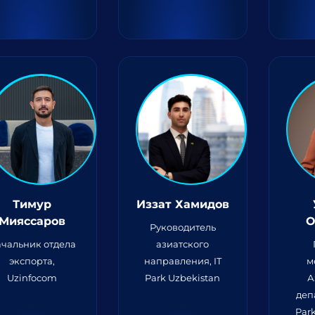
Тимур
Иззат Хамидов
Мияссаров
О
Руководитель
чальник отдела
азиатского
экспорта,
направления, IT
м
Uzinfocom
Park Uzbekistan
А
деп
Par