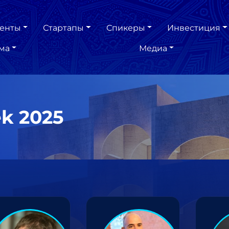
енты
Стартапы
Спикеры
Инвестиция
ма
Медиа
k 2025