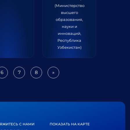
(Министерство
высшего
образования,
науки и
инноваций,
Республика
Узбекистан)
6
7
8
»
Next
ЯЖИТЕСЬ С НАМИ
ПОКАЗАТЬ НА КАРТЕ