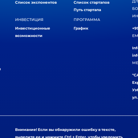
ДЛ
Список экспонентов
Список стартапов
БО
Путь стартапа
ИН
ИНВЕСТИЦИЯ
ПРОГРАММА
Инвестиционные
График
+99
возможности
EM
In
in
МЕ
и
"CA
Ex
Уз
ул
Внимание! Если вы обнаружили ошибку в тексте,
выделите ее и нажмите Ctrl + Enter, чтобы уведомить