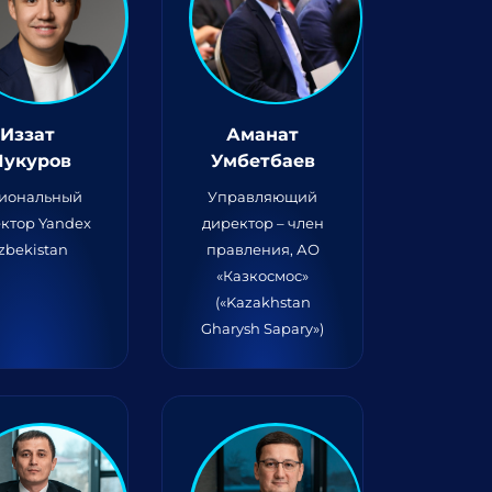
Иззат
Аманат
укуров
Умбетбаев
гиональный
Управляющий
ктор Yandex
директор – член
zbekistan
правления, АО
«Казкосмос»
(«Kazakhstan
Gharysh Sapary»)