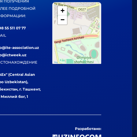
Я ПОЛУЧЕНИЯ
ЛЕЕ ПОДРОБНОЙ
+
ФОРМАЦИИ:
−
8 55 511 07 77
AIL
fo@ite-association.uz
fo@ictweek.uz
СТОНАХОЖДЕНИЕ
Ex" (Central Asian
po Uzbekistan),
бекистан, г. Ташкент,
. Миллий бог, 1
Разработано: