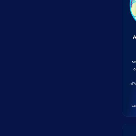
А
м
с
«Р
св