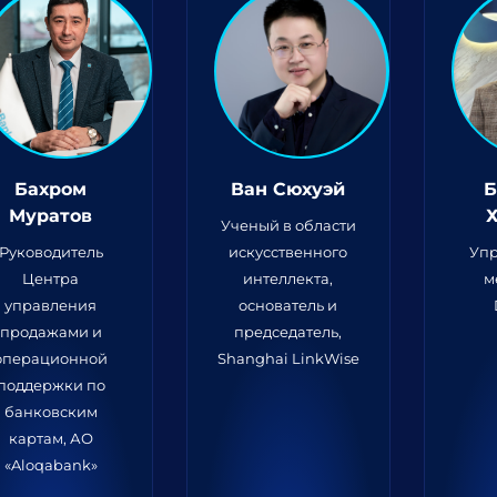
Бахром
Ван Сюхуэй
Б
Муратов
Ученый в области
Руководитель
искусственного
Уп
Центра
интеллекта,
м
управления
основатель и
продажами и
председатель,
операционной
Shanghai LinkWise
поддержки по
банковским
картам, АО
«Aloqabank»