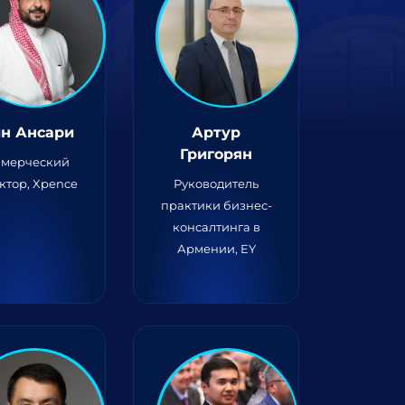
н Ансари
Артур
Григорян
мерческий
ктор, Xpence
Руководитель
практики бизнес-
консалтинга в
Армении, EY