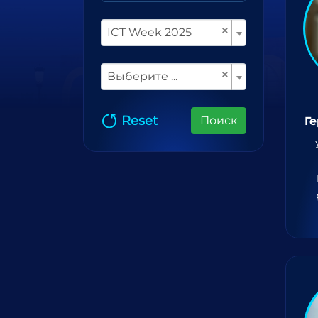
×
ICT Week 2025
×
Выберите ...
Reset
Поиск
Г