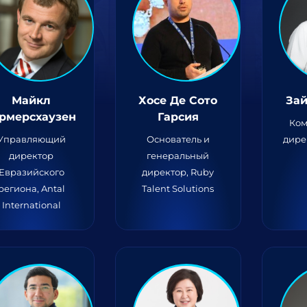
Майкл
Хосе Де Сото
Зай
ермерсхаузен
Гарсия
Ком
Управляющий
Основатель и
дире
директор
генеральный
Евразийского
директор, Ruby
региона, Antal
Talent Solutions
International