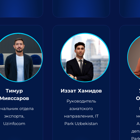
Тимур
Иззат Хамидов
Мияссаров
О
Руководитель
чальник отдела
азиатского
экспорта,
направления, IT
м
Uzinfocom
Park Uzbekistan
А
деп
Par