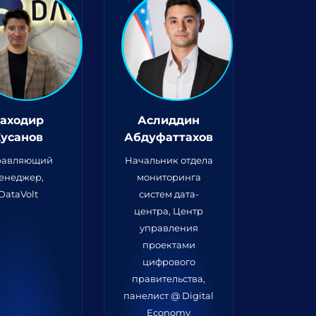
аходир
Аслиддин
Хусанов
Абдуфаттахов
равляющий
Начальник отдела
енеджер,
мониторинга
DataVolt
систем дата-
центра, Центр
управления
проектами
цифрового
правительства,
панелист @ Digital
Economy