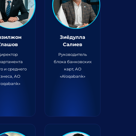
озилжон
Зиёдулла
Улашов
Салиев
Директор
Руководитель
партамента
блока банковских
о и среднего
карт, АО
знеса, АО
«Aloqabank»
loqabank»