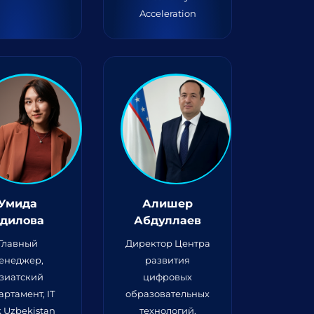
Acceleration
Умида
Алишер
дилова
Абдуллаев
Главный
Директор Центра
енеджер,
развития
зиатский
цифровых
артамент, IT
образовательных
k Uzbekistan
технологий,