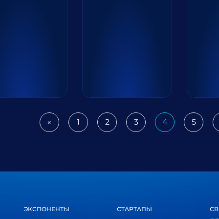
«
1
2
3
4
5
Previous
ЭКСПОНЕНТЫ
СТАРТАПЫ
СВ