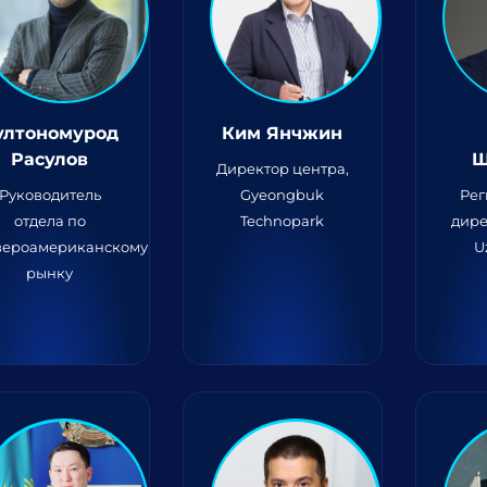
ултономурод
Ким Янчжин
Расулов
Ш
Директор центра,
Руководитель
Gyeongbuk
Ре
отдела по
Technopark
дире
вероамериканскому
U
рынку