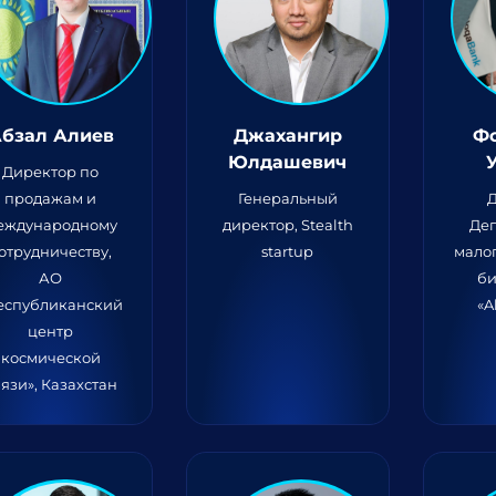
бзал Алиев
Джахангир
Ф
Юлдашевич
Директор по
продажам и
Генеральный
еждународному
директор, Stealth
Де
отрудничеству,
startup
малог
АО
би
еспубликанский
«A
центр
космической
язи», Казахстан