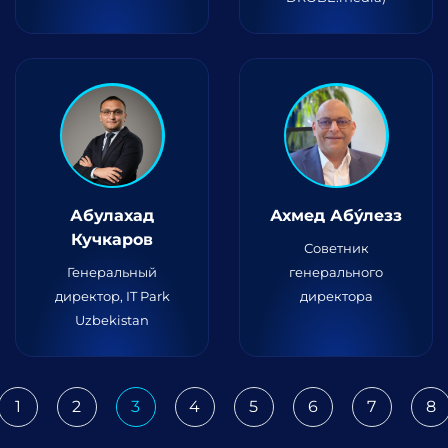
Абулaхад
Ахмед Абу́лезз
Кучкаров
Советник
Генеральный
генерального
директор, IT Park
директора
Uzbekistan
1
2
3
4
5
6
7
8
ious