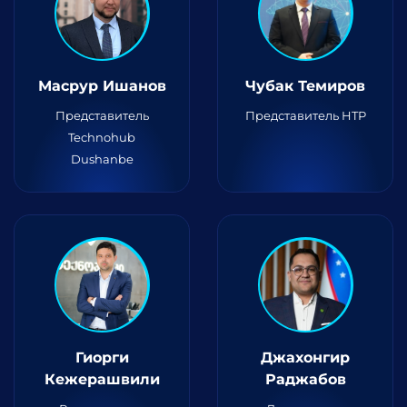
Масрур Ишанов
Чубак Темиров
Представитель
Представитель HTP
Technohub
Dushanbe
Гиорги
Джахонгир
Кежерашвили
Раджабов