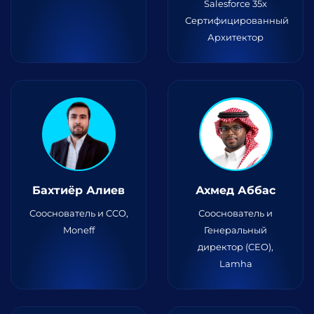
Salesforce 35x
Сертифицированный
Архитектор
Бахтиёр Алиев
Ахмед Аббас
Сооснователь и CCO,
Сооснователь и
Moneff
Генеральный
директор (CEO),
Lamha