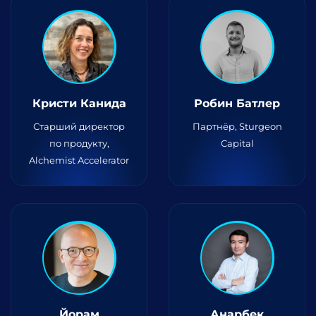
Кристи Канида
Робин Батлер
Старший директор
Партнёр, Sturgeon
по продукту,
Capital
Alchemist Accelerator
Йорам
Анарбек