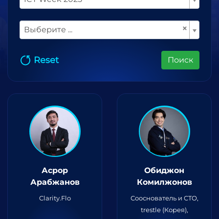
×
Выберите ...
Reset
Поиск
Асрор
Обиджон
Арабжанов
Комилжонов
Clarity.Flo
Сооснователь и CTO,
trestle (Корея),