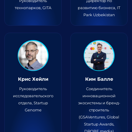
Руководитель
Директор по
технопарков, GITA
развитию бизнеса, IT
Park Uzbekistan
Крис Хейли
Ким Балле
Руководитель
Соединитель
исследовательского
инновационной
отдела, Startup
экосистемы и бренд-
Genome
строитель
(GSAVentures, Global
Startup Awards,
DROBE.media)