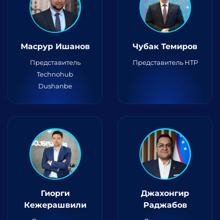
Масрур Ишанов
Чубак Темиров
Представитель
Представитель HTP
Technohub
Dushanbe
Гиорги
Джахонгир
Кежерашвили
Раджабов