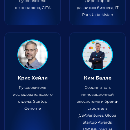
Руководитель
Директор по
технопарков, GITA
развитию бизнеса, IT
Park Uzbekistan
Крис Хейли
Ким Балле
Руководитель
Соединитель
исследовательского
инновационной
отдела, Startup
экосистемы и бренд-
Genome
строитель
(GSAVentures, Global
Startup Awards,
DROBE.media)