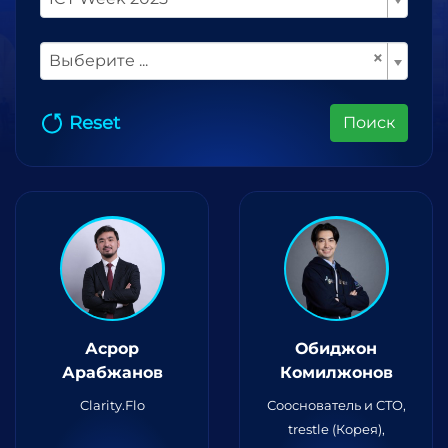
×
Выберите ...
Reset
Поиск
Асрор
Обиджон
Арабжанов
Комилжонов
Clarity.Flo
Сооснователь и CTO,
trestle (Корея),