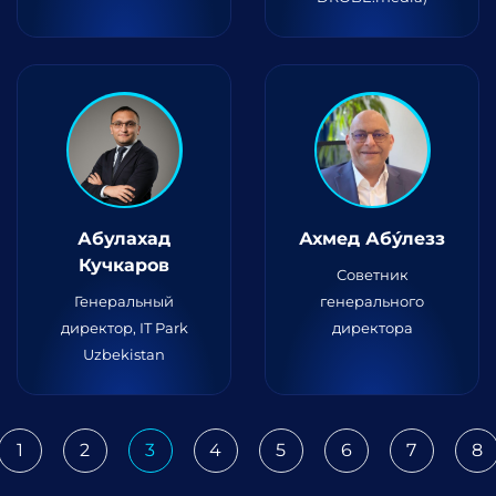
Абулaхад
Ахмед Абу́лезз
Кучкаров
Советник
Генеральный
генерального
директор, IT Park
директора
Uzbekistan
1
2
3
4
5
6
7
8
ious