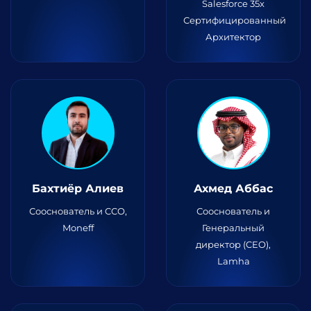
Salesforce 35x
Сертифицированный
Архитектор
Бахтиёр Алиев
Ахмед Аббас
Сооснователь и CCO,
Сооснователь и
Moneff
Генеральный
директор (CEO),
Lamha