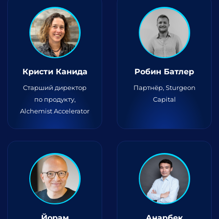
Кристи Канида
Робин Батлер
Старший директор
Партнёр, Sturgeon
по продукту,
Capital
Alchemist Accelerator
Йорам
Анарбек