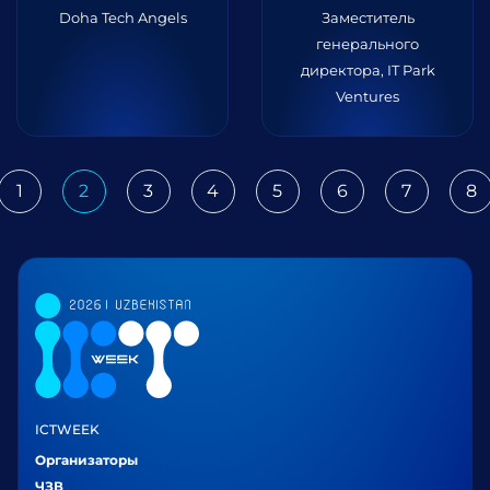
Doha Tech Angels
Заместитель
генерального
директора, IT Park
Ventures
1
2
3
4
5
6
7
8
ious
ICTWEEK
Организаторы
ЧЗВ