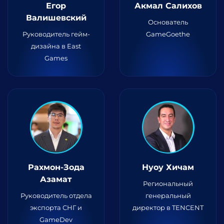
Егор
Акмал Салихов
Валишевский
Основатель
Руководитель гейм-
GameGoethe
дизайна в East
Games
Рахмон-Зода
Нуоу Хичам
Азамат
Региональный
Руководитель отдела
генеральный
экспорта СНГ и
директор в TENCENT
GameDev